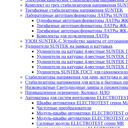
Комплект из трех стабилизаторов напряжения SUNT
Трехфазные стабилизаторы напряжения SUNTEK
Лабораторные автотрансформаторы ЛАТРы SUNT
Однофазные автотрансформаторы ЛАТРы ЖК-
Трехфазные автотрансформаторы ЛАТРы ЖК-т
Трехфазные автотрансформаторы ЛАТРы ЖК-т
Комплекты для подключения ЛАТРа
УЗОН SUNTEK-C Устройство защиты от отгорания 
Удлинители SUNTEK на рамках и катушках
Удлинители на катушке 4-местные SUNTEK
Удлинители на катушке 4-местные SUNTEK
Удлинители на катушке 4-местные SUNTEK 
Удлинители на катушке 4-местные SUNTEK 
Удлинитель SUNTEK ГОСТ для газонокосило
Стабилизаторы напряжения для дачи, коттеджа и за
Стабилизаторы напряжения для котла и бытовых п
Низковольтные Светодиодные лампы и прожектор
Промышленное освещение- Колокол, НЛО
Автоматика для систем вентиляции ELECTROTES
Шкафы автоматики ELECTROTEST серии 
Частотные преобразователи
Модуль-шкафы автоматики ELECTROTEST 
Модуль-шкафы автоматики ELECTROTEST с
Силовые модули ELECTROTEST серии MR