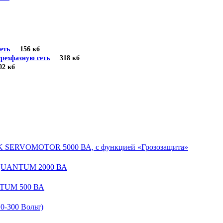
еть
156 кб
рехфазную сеть
318 кб
 кб
EK SERVOMOTOR 5000 ВА, с функцией «Грозозащита»
 QUANTUM 2000 ВА
NTUM 500 ВА
-300 Вольт)