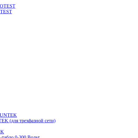
ROTEST
OTEST
 SUNTEK
EK (для трехфазной сети)
EK
табло 0-300 Вольт