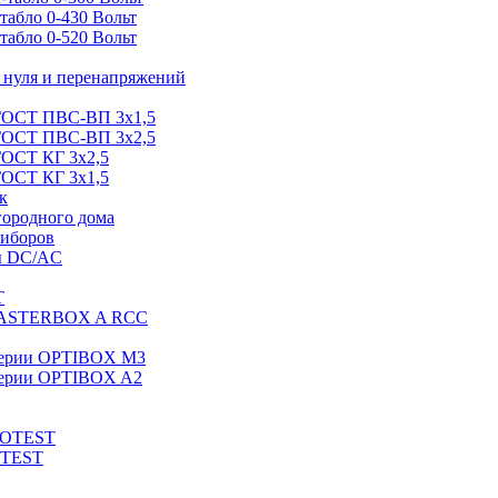
абло 0-430 Вольт
абло 0-520 Вольт
нуля и перенапряжений
 ГОСТ ПВС-ВП 3х1,5
 ГОСТ ПВС-ВП 3х2,5
ГОСТ КГ 3х2,5
ГОСТ КГ 3х1,5
к
городного дома
риборов
ы DC/AC
T
MASTERBOX A RCC
серии OPTIBOX M3
ерии OPTIBOX A2
ROTEST
OTEST