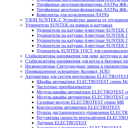
Трехфазные автотрансформаторы ЛАТРы ЖК-т
Трехфазные автотрансформаторы ЛАТРы ЖК-т
Комплекты для подключения ЛАТРа
УЗОН SUNTEK-C Устройство защиты от отгорания 
Удлинители SUNTEK на рамках и катушках
Удлинители на катушке 4-местные SUNTEK
Удлинители на катушке 4-местные SUNTEK
Удлинители на катушке 4-местные SUNTEK 
Удлинители на катушке 4-местные SUNTEK 
Удлинитель SUNTEK ГОСТ для газонокосило
Стабилизаторы напряжения для дачи, коттеджа и за
Стабилизаторы напряжения для котла и бытовых п
Низковольтные Светодиодные лампы и прожектор
Промышленное освещение- Колокол, НЛО
Автоматика для систем вентиляции ELECTROTES
Шкафы автоматики ELECTROTEST серии 
Частотные преобразователи
Модуль-шкафы автоматики ELECTROTEST 
Модуль-шкафы автоматики ELECTROTEST с
Силовые модули ELECTROTEST серии MR
Контроллеры автоматики ELECTROTEST
Пульты дистанционного управления ELECT
Регуляторы скорости вентиляторов ELECTR
Датчики ELECTROTEST
Задатчики и позиционеры ELECTROTEST