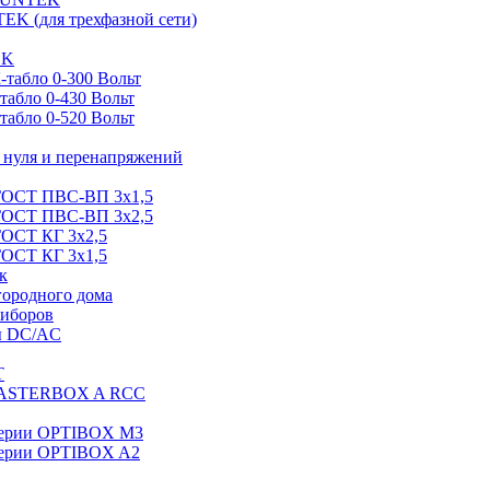
EK (для трехфазной сети)
EK
табло 0-300 Вольт
абло 0-430 Вольт
абло 0-520 Вольт
нуля и перенапряжений
 ГОСТ ПВС-ВП 3х1,5
 ГОСТ ПВС-ВП 3х2,5
ГОСТ КГ 3х2,5
ГОСТ КГ 3х1,5
к
городного дома
риборов
ы DC/AC
T
MASTERBOX A RCC
серии OPTIBOX M3
ерии OPTIBOX A2