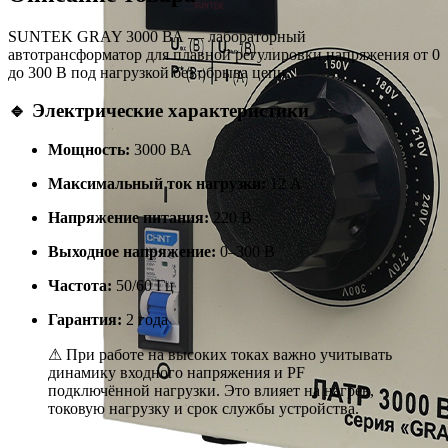
SUNTEK GRAY 3000 ВА — лабораторный
автотрансформатор для плавной регулировки напряжения от 0
до 300 В под нагрузкой без обрыва цепи.
🔹 Электрические характеристики
Мощность:
3000 ВА
Максимальный ток нагрузки:
12 А
Напряжение питания:
220 В
Выходное напряжение:
0–300 В
Частота:
50/60 Гц
Гарантия:
2 года
⚠ При работе на высоких токах важно учитывать
динамику входного напряжения и PF
подключённой нагрузки. Это влияет на нагрев,
токовую нагрузку и срок службы устройства.