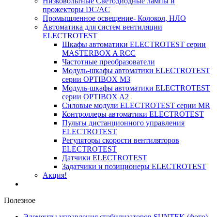
Низковольтные Светодиодные лампы и
прожекторы DC/AC
Промышленное освещение- Колокол, НЛО
Автоматика для систем вентиляции
ELECTROTEST
Шкафы автоматики ELECTROTEST серии
MASTERBOX A RCC
Частотные преобразователи
Модуль-шкафы автоматики ELECTROTEST
серии OPTIBOX M3
Модуль-шкафы автоматики ELECTROTEST
серии OPTIBOX A2
Силовые модули ELECTROTEST серии MR
Контроллеры автоматики ELECTROTEST
Пульты дистанционного управления
ELECTROTEST
Регуляторы скорости вентиляторов
ELECTROTEST
Датчики ELECTROTEST
Задатчики и позиционеры ELECTROTEST
Акция!
Полезное
Элементы управления стабилизаторов SUNTEK (фото)