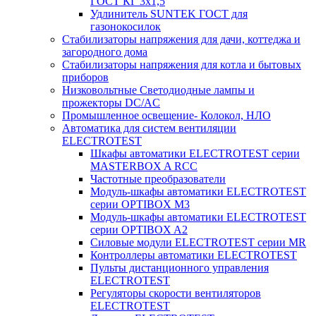
ГОСТ КГ 3х1,5
Удлинитель SUNTEK ГОСТ для
газонокосилок
Стабилизаторы напряжения для дачи, коттеджа и
загородного дома
Стабилизаторы напряжения для котла и бытовых
приборов
Низковольтные Светодиодные лампы и
прожекторы DC/AC
Промышленное освещение- Колокол, НЛО
Автоматика для систем вентиляции
ELECTROTEST
Шкафы автоматики ELECTROTEST серии
MASTERBOX A RCC
Частотные преобразователи
Модуль-шкафы автоматики ELECTROTEST
серии OPTIBOX M3
Модуль-шкафы автоматики ELECTROTEST
серии OPTIBOX A2
Силовые модули ELECTROTEST серии MR
Контроллеры автоматики ELECTROTEST
Пульты дистанционного управления
ELECTROTEST
Регуляторы скорости вентиляторов
ELECTROTEST