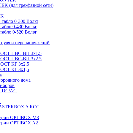
EK (для трехфазной сети)
EK
табло 0-300 Вольт
абло 0-430 Вольт
абло 0-520 Вольт
нуля и перенапряжений
 ГОСТ ПВС-ВП 3х1,5
 ГОСТ ПВС-ВП 3х2,5
ГОСТ КГ 3х2,5
ГОСТ КГ 3х1,5
к
городного дома
риборов
ы DC/AC
T
MASTERBOX A RCC
серии OPTIBOX M3
ерии OPTIBOX A2