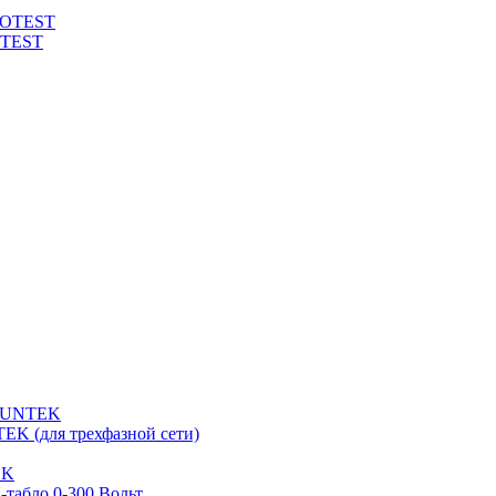
ROTEST
OTEST
 SUNTEK
EK (для трехфазной сети)
EK
табло 0-300 Вольт