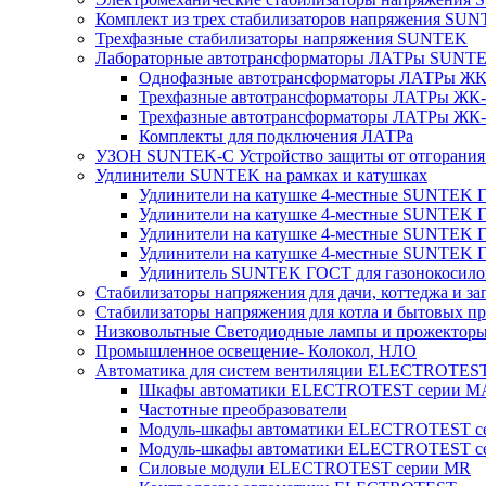
Комплект из трех стабилизаторов напряжения SUNT
Трехфазные стабилизаторы напряжения SUNTEK
Лабораторные автотрансформаторы ЛАТРы SUNT
Однофазные автотрансформаторы ЛАТРы ЖК-
Трехфазные автотрансформаторы ЛАТРы ЖК-т
Трехфазные автотрансформаторы ЛАТРы ЖК-т
Комплекты для подключения ЛАТРа
УЗОН SUNTEK-C Устройство защиты от отгорания 
Удлинители SUNTEK на рамках и катушках
Удлинители на катушке 4-местные SUNTEK
Удлинители на катушке 4-местные SUNTEK
Удлинители на катушке 4-местные SUNTEK 
Удлинители на катушке 4-местные SUNTEK 
Удлинитель SUNTEK ГОСТ для газонокосило
Стабилизаторы напряжения для дачи, коттеджа и за
Стабилизаторы напряжения для котла и бытовых п
Низковольтные Светодиодные лампы и прожектор
Промышленное освещение- Колокол, НЛО
Автоматика для систем вентиляции ELECTROTES
Шкафы автоматики ELECTROTEST серии 
Частотные преобразователи
Модуль-шкафы автоматики ELECTROTEST 
Модуль-шкафы автоматики ELECTROTEST с
Силовые модули ELECTROTEST серии MR