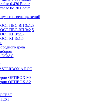
абло 0-430 Вольт
абло 0-520 Вольт
нуля и перенапряжений
 ГОСТ ПВС-ВП 3х1,5
 ГОСТ ПВС-ВП 3х2,5
ГОСТ КГ 3х2,5
ГОСТ КГ 3х1,5
к
городного дома
риборов
ы DC/AC
T
MASTERBOX A RCC
серии OPTIBOX M3
ерии OPTIBOX A2
ROTEST
OTEST