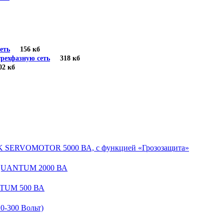
еть
156 кб
рехфазную сеть
318 кб
 кб
EK SERVOMOTOR 5000 ВА, с функцией «Грозозащита»
 QUANTUM 2000 ВА
NTUM 500 ВА
-300 Вольт)