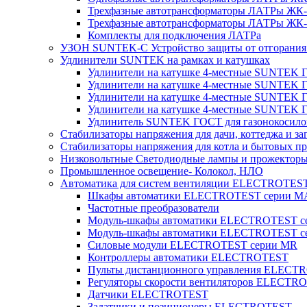
Трехфазные автотрансформаторы ЛАТРы ЖК-т
Трехфазные автотрансформаторы ЛАТРы ЖК-т
Комплекты для подключения ЛАТРа
УЗОН SUNTEK-C Устройство защиты от отгорания 
Удлинители SUNTEK на рамках и катушках
Удлинители на катушке 4-местные SUNTEK
Удлинители на катушке 4-местные SUNTEK
Удлинители на катушке 4-местные SUNTEK 
Удлинители на катушке 4-местные SUNTEK 
Удлинитель SUNTEK ГОСТ для газонокосило
Стабилизаторы напряжения для дачи, коттеджа и за
Стабилизаторы напряжения для котла и бытовых п
Низковольтные Светодиодные лампы и прожектор
Промышленное освещение- Колокол, НЛО
Автоматика для систем вентиляции ELECTROTES
Шкафы автоматики ELECTROTEST серии 
Частотные преобразователи
Модуль-шкафы автоматики ELECTROTEST 
Модуль-шкафы автоматики ELECTROTEST с
Силовые модули ELECTROTEST серии MR
Контроллеры автоматики ELECTROTEST
Пульты дистанционного управления ELECT
Регуляторы скорости вентиляторов ELECTR
Датчики ELECTROTEST
Задатчики и позиционеры ELECTROTEST