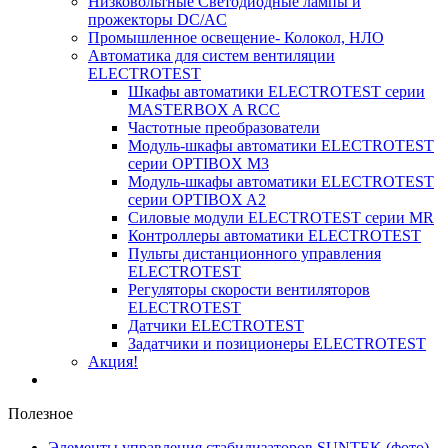
Низковольтные Светодиодные лампы и
прожекторы DC/AC
Промышленное освещение- Колокол, НЛО
Автоматика для систем вентиляции
ELECTROTEST
Шкафы автоматики ELECTROTEST серии
MASTERBOX A RCC
Частотные преобразователи
Модуль-шкафы автоматики ELECTROTEST
серии OPTIBOX M3
Модуль-шкафы автоматики ELECTROTEST
серии OPTIBOX A2
Силовые модули ELECTROTEST серии MR
Контроллеры автоматики ELECTROTEST
Пульты дистанционного управления
ELECTROTEST
Регуляторы скорости вентиляторов
ELECTROTEST
Датчики ELECTROTEST
Задатчики и позиционеры ELECTROTEST
Акция!
Полезное
Элементы управления стабилизаторов SUNTEK (фото)