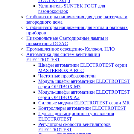
ГОСТ КГ 3х1,5
Удлинитель SUNTEK ГОСТ для
газонокосилок
Стабилизаторы напряжения для дачи, коттеджа и
загородного дома
Стабилизаторы напряжения для котла и бытовых
приборов
Низковольтные Светодиодные лампы и
прожекторы DC/AC
Промышленное освещение- Колокол, НЛО
Автоматика для систем вентиляции
ELECTROTEST
Шкафы автоматики ELECTROTEST серии
MASTERBOX A RCC
Частотные преобразователи
Модуль-шкафы автоматики ELECTROTEST
серии OPTIBOX M3
Модуль-шкафы автоматики ELECTROTEST
серии OPTIBOX A2
Силовые модули ELECTROTEST серии MR
Контроллеры автоматики ELECTROTEST
Пульты дистанционного управления
ELECTROTEST
Регуляторы скорости вентиляторов
ELECTROTEST