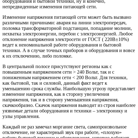
оборудования и бытовой техники, ну и конечно,
непредвиденные изменения питающей сети.
Изменение напряжения питающей сети может быть вызвано
различными причинами: авария на линии электропередач,
поломка трансформаторной подстанции, попадание молнии,
нехватка электроэнергии, перебои с электроэнергией. Любое
отклонение напряжения электросети от ГОСТ ( 220В±10%)
ведет к неноминальной работе оборудования и бытовой
техники. А в случае точных приборов и оборудования и вовсе
к их отключению, либо поломке.
В центральной полосе присутствуют регионы как с
повышенным напряжением сети > 240 Вольт, так и с
пониженным напряжением сети < 200 Вольт. Для техники,
как бытовой, так и силовой, данный факт ведет к
уменьшению срока службы. Наибольшую угрозу представляет
изменение напряжения, как в сторону увеличения
напряжения, так и в сторону уменьшения напряжения,
скачкообразно. Скачок напряжения выводит из строя наиболее
уязвимые детали оборудования и техники – электронику и
узлы управления.
Каждый не раз замечал моргание света, самопроизвольное
отключение, не характерный звук при работе, «плохую»
работу бытовой техники и оборудования- неровно работает