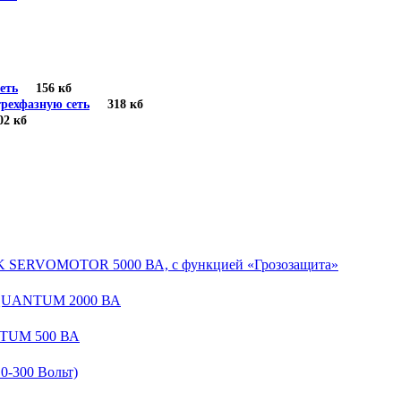
еть
156 кб
рехфазную сеть
318 кб
 кб
EK SERVOMOTOR 5000 ВА, с функцией «Грозозащита»
 QUANTUM 2000 ВА
NTUM 500 ВА
-300 Вольт)