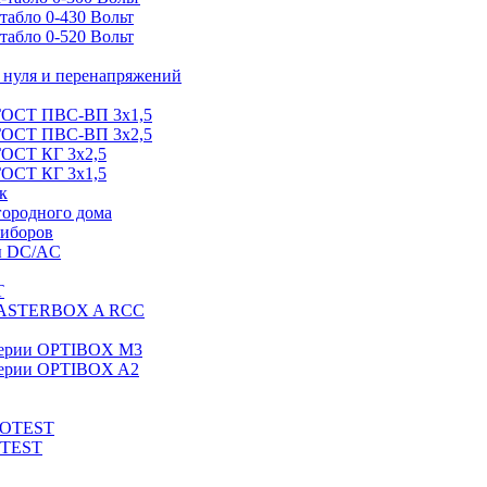
абло 0-430 Вольт
абло 0-520 Вольт
нуля и перенапряжений
 ГОСТ ПВС-ВП 3х1,5
 ГОСТ ПВС-ВП 3х2,5
ГОСТ КГ 3х2,5
ГОСТ КГ 3х1,5
к
городного дома
риборов
ы DC/AC
T
MASTERBOX A RCC
серии OPTIBOX M3
ерии OPTIBOX A2
ROTEST
OTEST