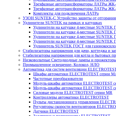
Трехфазные автотрансформаторы ЛАТРы ЖК-т
Трехфазные автотрансформаторы ЛАТРы ЖК-т
Комплекты для подключения ЛАТРа
УЗОН SUNTEK-C Устройство защиты от отгорания 
Удлинители SUNTEK на рамках и катушках
Удлинители на катушке 4-местные SUNTEK
Удлинители на катушке 4-местные SUNTEK
Удлинители на катушке 4-местные SUNTEK 
Удлинители на катушке 4-местные SUNTEK 
Удлинитель SUNTEK ГОСТ для газонокосило
Стабилизаторы напряжения для дачи, коттеджа и за
Стабилизаторы напряжения для котла и бытовых п
Низковольтные Светодиодные лампы и прожектор
Промышленное освещение- Колокол, НЛО
Автоматика для систем вентиляции ELECTROTES
Шкафы автоматики ELECTROTEST серии 
Частотные преобразователи
Модуль-шкафы автоматики ELECTROTEST 
Модуль-шкафы автоматики ELECTROTEST с
Силовые модули ELECTROTEST серии MR
Контроллеры автоматики ELECTROTEST
Пульты дистанционного управления ELECT
Регуляторы скорости вентиляторов ELECTR
Датчики ELECTROTEST
Задатчики и позиционеры ELECTROTEST