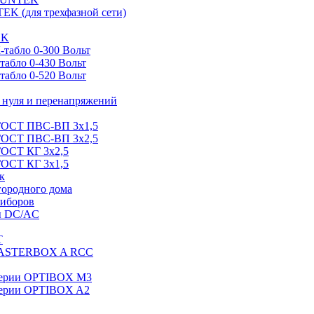
EK (для трехфазной сети)
EK
табло 0-300 Вольт
абло 0-430 Вольт
абло 0-520 Вольт
нуля и перенапряжений
 ГОСТ ПВС-ВП 3х1,5
 ГОСТ ПВС-ВП 3х2,5
ГОСТ КГ 3х2,5
ГОСТ КГ 3х1,5
к
городного дома
риборов
ы DC/AC
T
MASTERBOX A RCC
серии OPTIBOX M3
ерии OPTIBOX A2