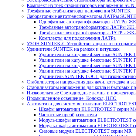
Комплект из трех стабилизаторов напряжения SUNT
Трехфазные стабилизаторы напряжения SUNTEK
Лабораторные автотрансформаторы ЛАТРы SUNT
Однофазные автотрансформаторы ЛАТРы ЖК-
Трехфазные автотрансформаторы ЛАТРы ЖК-т
Трехфазные автотрансформаторы ЛАТРы ЖК-т
Комплекты для подключения ЛАТРа
УЗОН SUNTEK-C Устройство защиты от отгорания 
Удлинители SUNTEK на рамках и катушках
Удлинители на катушке 4-местные SUNTEK
Удлинители на катушке 4-местные SUNTEK
Удлинители на катушке 4-местные SUNTEK 
Удлинители на катушке 4-местные SUNTEK 
Удлинитель SUNTEK ГОСТ для газонокосило
Стабилизаторы напряжения для дачи, коттеджа и за
Стабилизаторы напряжения для котла и бытовых п
Низковольтные Светодиодные лампы и прожектор
Промышленное освещение- Колокол, НЛО
Автоматика для систем вентиляции ELECTROTES
Шкафы автоматики ELECTROTEST серии 
Частотные преобразователи
Модуль-шкафы автоматики ELECTROTEST 
Модуль-шкафы автоматики ELECTROTEST с
Силовые модули ELECTROTEST серии MR