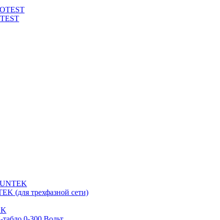
ROTEST
OTEST
 SUNTEK
EK (для трехфазной сети)
EK
табло 0-300 Вольт