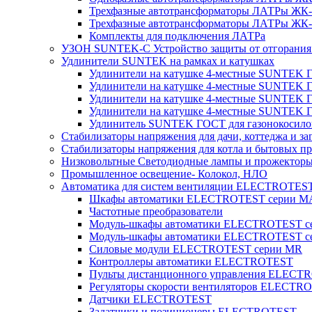
Трехфазные автотрансформаторы ЛАТРы ЖК-т
Трехфазные автотрансформаторы ЛАТРы ЖК-т
Комплекты для подключения ЛАТРа
УЗОН SUNTEK-C Устройство защиты от отгорания 
Удлинители SUNTEK на рамках и катушках
Удлинители на катушке 4-местные SUNTEK
Удлинители на катушке 4-местные SUNTEK
Удлинители на катушке 4-местные SUNTEK 
Удлинители на катушке 4-местные SUNTEK 
Удлинитель SUNTEK ГОСТ для газонокосило
Стабилизаторы напряжения для дачи, коттеджа и за
Стабилизаторы напряжения для котла и бытовых п
Низковольтные Светодиодные лампы и прожектор
Промышленное освещение- Колокол, НЛО
Автоматика для систем вентиляции ELECTROTES
Шкафы автоматики ELECTROTEST серии 
Частотные преобразователи
Модуль-шкафы автоматики ELECTROTEST 
Модуль-шкафы автоматики ELECTROTEST с
Силовые модули ELECTROTEST серии MR
Контроллеры автоматики ELECTROTEST
Пульты дистанционного управления ELECT
Регуляторы скорости вентиляторов ELECTR
Датчики ELECTROTEST
Задатчики и позиционеры ELECTROTEST