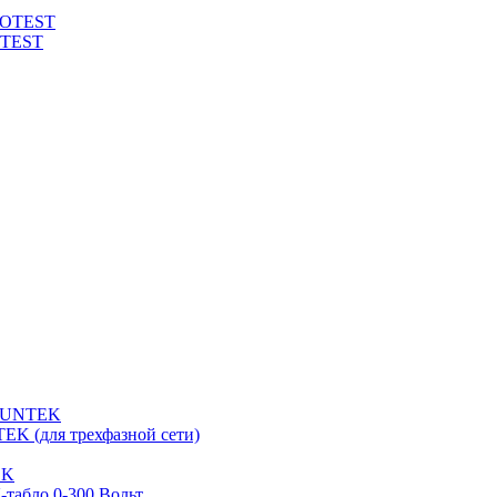
ROTEST
OTEST
 SUNTEK
EK (для трехфазной сети)
EK
табло 0-300 Вольт