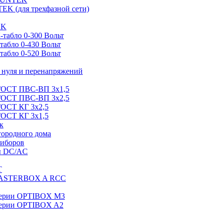
EK (для трехфазной сети)
EK
табло 0-300 Вольт
абло 0-430 Вольт
абло 0-520 Вольт
нуля и перенапряжений
 ГОСТ ПВС-ВП 3х1,5
 ГОСТ ПВС-ВП 3х2,5
ГОСТ КГ 3х2,5
ГОСТ КГ 3х1,5
к
городного дома
риборов
ы DC/AC
T
MASTERBOX A RCC
серии OPTIBOX M3
ерии OPTIBOX A2