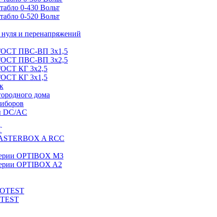
абло 0-430 Вольт
абло 0-520 Вольт
нуля и перенапряжений
 ГОСТ ПВС-ВП 3х1,5
 ГОСТ ПВС-ВП 3х2,5
ГОСТ КГ 3х2,5
ГОСТ КГ 3х1,5
к
городного дома
риборов
ы DC/AC
T
MASTERBOX A RCC
серии OPTIBOX M3
ерии OPTIBOX A2
ROTEST
OTEST