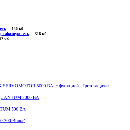
еть
156 кб
рехфазную сеть
318 кб
 кб
EK SERVOMOTOR 5000 ВА, с функцией «Грозозащита»
 QUANTUM 2000 ВА
NTUM 500 ВА
-300 Вольт)