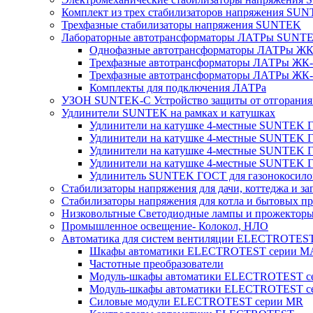
Комплект из трех стабилизаторов напряжения SUNT
Трехфазные стабилизаторы напряжения SUNTEK
Лабораторные автотрансформаторы ЛАТРы SUNT
Однофазные автотрансформаторы ЛАТРы ЖК-
Трехфазные автотрансформаторы ЛАТРы ЖК-т
Трехфазные автотрансформаторы ЛАТРы ЖК-т
Комплекты для подключения ЛАТРа
УЗОН SUNTEK-C Устройство защиты от отгорания 
Удлинители SUNTEK на рамках и катушках
Удлинители на катушке 4-местные SUNTEK
Удлинители на катушке 4-местные SUNTEK
Удлинители на катушке 4-местные SUNTEK 
Удлинители на катушке 4-местные SUNTEK 
Удлинитель SUNTEK ГОСТ для газонокосило
Стабилизаторы напряжения для дачи, коттеджа и за
Стабилизаторы напряжения для котла и бытовых п
Низковольтные Светодиодные лампы и прожектор
Промышленное освещение- Колокол, НЛО
Автоматика для систем вентиляции ELECTROTES
Шкафы автоматики ELECTROTEST серии 
Частотные преобразователи
Модуль-шкафы автоматики ELECTROTEST 
Модуль-шкафы автоматики ELECTROTEST с
Силовые модули ELECTROTEST серии MR