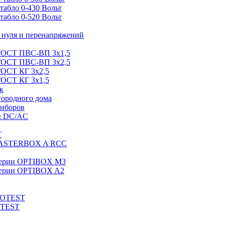
абло 0-430 Вольт
абло 0-520 Вольт
нуля и перенапряжений
 ГОСТ ПВС-ВП 3х1,5
 ГОСТ ПВС-ВП 3х2,5
ГОСТ КГ 3х2,5
ГОСТ КГ 3х1,5
к
городного дома
риборов
ы DC/AC
T
MASTERBOX A RCC
серии OPTIBOX M3
ерии OPTIBOX A2
ROTEST
OTEST