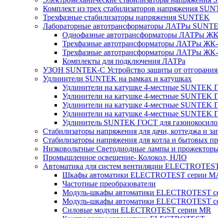
Комплект из трех стабилизаторов напряжения SUNT
Трехфазные стабилизаторы напряжения SUNTEK
Лабораторные автотрансформаторы ЛАТРы SUNT
Однофазные автотрансформаторы ЛАТРы ЖК-
Трехфазные автотрансформаторы ЛАТРы ЖК-т
Трехфазные автотрансформаторы ЛАТРы ЖК-т
Комплекты для подключения ЛАТРа
УЗОН SUNTEK-C Устройство защиты от отгорания 
Удлинители SUNTEK на рамках и катушках
Удлинители на катушке 4-местные SUNTEK
Удлинители на катушке 4-местные SUNTEK
Удлинители на катушке 4-местные SUNTEK 
Удлинители на катушке 4-местные SUNTEK 
Удлинитель SUNTEK ГОСТ для газонокосило
Стабилизаторы напряжения для дачи, коттеджа и за
Стабилизаторы напряжения для котла и бытовых п
Низковольтные Светодиодные лампы и прожектор
Промышленное освещение- Колокол, НЛО
Автоматика для систем вентиляции ELECTROTES
Шкафы автоматики ELECTROTEST серии 
Частотные преобразователи
Модуль-шкафы автоматики ELECTROTEST 
Модуль-шкафы автоматики ELECTROTEST с
Силовые модули ELECTROTEST серии MR