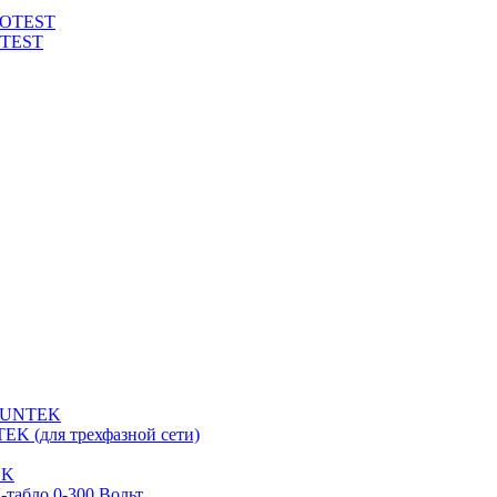
ROTEST
OTEST
 SUNTEK
EK (для трехфазной сети)
EK
табло 0-300 Вольт