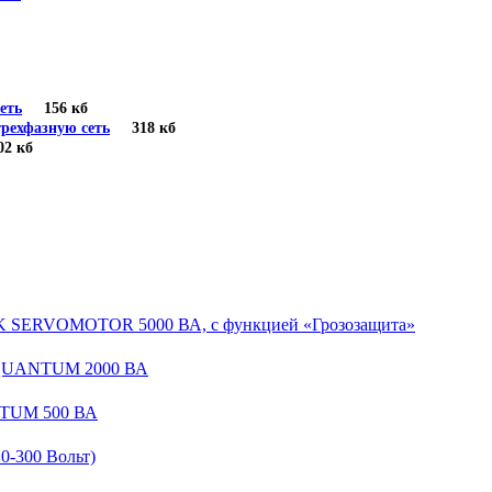
еть
156 кб
рехфазную сеть
318 кб
 кб
EK SERVOMOTOR 5000 ВА, с функцией «Грозозащита»
 QUANTUM 2000 ВА
NTUM 500 ВА
-300 Вольт)