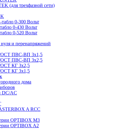
EK (для трехфазной сети)
EK
табло 0-300 Вольт
абло 0-430 Вольт
абло 0-520 Вольт
нуля и перенапряжений
 ГОСТ ПВС-ВП 3х1,5
 ГОСТ ПВС-ВП 3х2,5
ГОСТ КГ 3х2,5
ГОСТ КГ 3х1,5
к
городного дома
риборов
ы DC/AC
T
MASTERBOX A RCC
серии OPTIBOX M3
ерии OPTIBOX A2