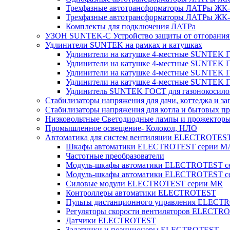
Трехфазные автотрансформаторы ЛАТРы ЖК-т
Трехфазные автотрансформаторы ЛАТРы ЖК-т
Комплекты для подключения ЛАТРа
УЗОН SUNTEK-C Устройство защиты от отгорания 
Удлинители SUNTEK на рамках и катушках
Удлинители на катушке 4-местные SUNTEK
Удлинители на катушке 4-местные SUNTEK
Удлинители на катушке 4-местные SUNTEK 
Удлинители на катушке 4-местные SUNTEK 
Удлинитель SUNTEK ГОСТ для газонокосило
Стабилизаторы напряжения для дачи, коттеджа и за
Стабилизаторы напряжения для котла и бытовых п
Низковольтные Светодиодные лампы и прожектор
Промышленное освещение- Колокол, НЛО
Автоматика для систем вентиляции ELECTROTES
Шкафы автоматики ELECTROTEST серии 
Частотные преобразователи
Модуль-шкафы автоматики ELECTROTEST 
Модуль-шкафы автоматики ELECTROTEST с
Силовые модули ELECTROTEST серии MR
Контроллеры автоматики ELECTROTEST
Пульты дистанционного управления ELECT
Регуляторы скорости вентиляторов ELECTR
Датчики ELECTROTEST
Задатчики и позиционеры ELECTROTEST