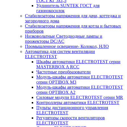
ГОСТ КГ 3х1,5
Удлинитель SUNTEK ГОСТ для
газонокосилок
Стабилизаторы напряжения для дачи, коттеджа и
загородного дома
Стабилизаторы напряжения для котла и бытовых
приборов
Низковольтные Светодиодные лампы и
прожекторы DC/AC
Промышленное освещение- Колокол, НЛО
Автоматика для систем вентиляции
ELECTROTEST
Шкафы автоматики ELECTROTEST серии
MASTERBOX A RCC
Частотные преобразователи
Модуль-шкафы автоматики ELECTROTEST
серии OPTIBOX M3
Модуль-шкафы автоматики ELECTROTEST
серии OPTIBOX A2
Силовые модули ELECTROTEST серии MR
Контроллеры автоматики ELECTROTEST
Пульты дистанционного управления
ELECTROTEST
Регуляторы скорости вентиляторов
ELECTROTEST