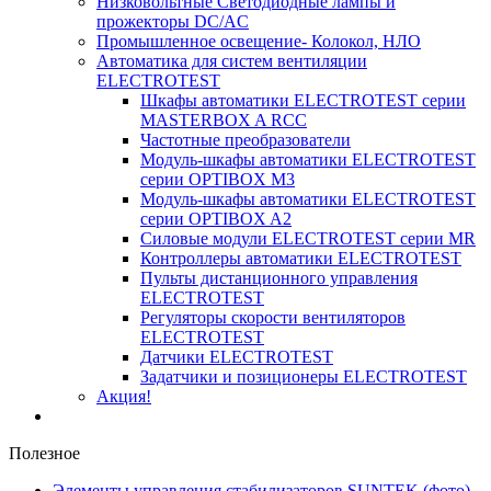
Низковольтные Светодиодные лампы и
прожекторы DC/AC
Промышленное освещение- Колокол, НЛО
Автоматика для систем вентиляции
ELECTROTEST
Шкафы автоматики ELECTROTEST серии
MASTERBOX A RCC
Частотные преобразователи
Модуль-шкафы автоматики ELECTROTEST
серии OPTIBOX M3
Модуль-шкафы автоматики ELECTROTEST
серии OPTIBOX A2
Силовые модули ELECTROTEST серии MR
Контроллеры автоматики ELECTROTEST
Пульты дистанционного управления
ELECTROTEST
Регуляторы скорости вентиляторов
ELECTROTEST
Датчики ELECTROTEST
Задатчики и позиционеры ELECTROTEST
Акция!
Полезное
Элементы управления стабилизаторов SUNTEK (фото)