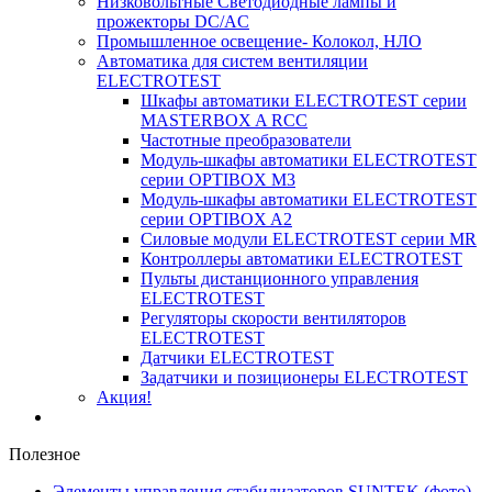
Низковольтные Светодиодные лампы и
прожекторы DC/AC
Промышленное освещение- Колокол, НЛО
Автоматика для систем вентиляции
ELECTROTEST
Шкафы автоматики ELECTROTEST серии
MASTERBOX A RCC
Частотные преобразователи
Модуль-шкафы автоматики ELECTROTEST
серии OPTIBOX M3
Модуль-шкафы автоматики ELECTROTEST
серии OPTIBOX A2
Силовые модули ELECTROTEST серии MR
Контроллеры автоматики ELECTROTEST
Пульты дистанционного управления
ELECTROTEST
Регуляторы скорости вентиляторов
ELECTROTEST
Датчики ELECTROTEST
Задатчики и позиционеры ELECTROTEST
Акция!
Полезное
Элементы управления стабилизаторов SUNTEK (фото)