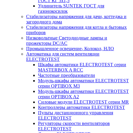
ГОСТ КГ 3х1,5
Удлинитель SUNTEK ГОСТ для
газонокосилок
Стабилизаторы напряжения для дачи, коттеджа и
загородного дома
Стабилизаторы напряжения для котла и бытовых
приборов
Низковольтные Светодиодные лампы и
прожекторы DC/AC
Промышленное освещение- Колокол, НЛО
Автоматика для систем вентиляции
ELECTROTEST
Шкафы автоматики ELECTROTEST серии
MASTERBOX A RCC
Частотные преобразователи
Модуль-шкафы автоматики ELECTROTEST
серии OPTIBOX M3
Модуль-шкафы автоматики ELECTROTEST
серии OPTIBOX A2
Силовые модули ELECTROTEST серии MR
Контроллеры автоматики ELECTROTEST
Пульты дистанционного управления
ELECTROTEST
Регуляторы скорости вентиляторов
ELECTROTEST