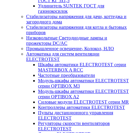
ГОСТ КГ 3х1,5
Удлинитель SUNTEK ГОСТ для
газонокосилок
Стабилизаторы напряжения для дачи, коттеджа и
загородного дома
Стабилизаторы напряжения для котла и бытовых
приборов
Низковольтные Светодиодные лампы и
прожекторы DC/AC
Промышленное освещение- Колокол, НЛО
Автоматика для систем вентиляции
ELECTROTEST
Шкафы автоматики ELECTROTEST серии
MASTERBOX A RCC
Частотные преобразователи
Модуль-шкафы автоматики ELECTROTEST
серии OPTIBOX M3
Модуль-шкафы автоматики ELECTROTEST
серии OPTIBOX A2
Силовые модули ELECTROTEST серии MR
Контроллеры автоматики ELECTROTEST
Пульты дистанционного управления
ELECTROTEST
Регуляторы скорости вентиляторов
ELECTROTEST