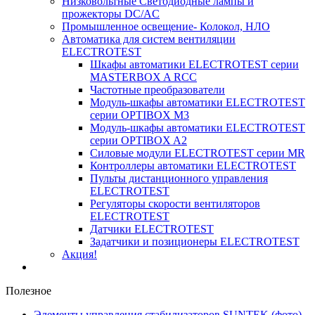
Низковольтные Светодиодные лампы и
прожекторы DC/AC
Промышленное освещение- Колокол, НЛО
Автоматика для систем вентиляции
ELECTROTEST
Шкафы автоматики ELECTROTEST серии
MASTERBOX A RCC
Частотные преобразователи
Модуль-шкафы автоматики ELECTROTEST
серии OPTIBOX M3
Модуль-шкафы автоматики ELECTROTEST
серии OPTIBOX A2
Силовые модули ELECTROTEST серии MR
Контроллеры автоматики ELECTROTEST
Пульты дистанционного управления
ELECTROTEST
Регуляторы скорости вентиляторов
ELECTROTEST
Датчики ELECTROTEST
Задатчики и позиционеры ELECTROTEST
Акция!
Полезное
Элементы управления стабилизаторов SUNTEK (фото)