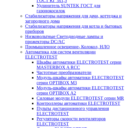
ГОСТ КГ 3х1,5
Удлинитель SUNTEK ГОСТ для
газонокосилок
Стабилизаторы напряжения для дачи, коттеджа и
загородного дома
Стабилизаторы напряжения для котла и бытовых
приборов
Низковольтные Светодиодные лампы и
прожекторы DC/AC
Промышленное освещение- Колокол, НЛО
Автоматика для систем вентиляции
ELECTROTEST
Шкафы автоматики ELECTROTEST серии
MASTERBOX A RCC
Частотные преобразователи
Модуль-шкафы автоматики ELECTROTEST
серии OPTIBOX M3
Модуль-шкафы автоматики ELECTROTEST
серии OPTIBOX A2
Силовые модули ELECTROTEST серии MR
Контроллеры автоматики ELECTROTEST
Пульты дистанционного управления
ELECTROTEST
Регуляторы скорости вентиляторов
ELECTROTEST