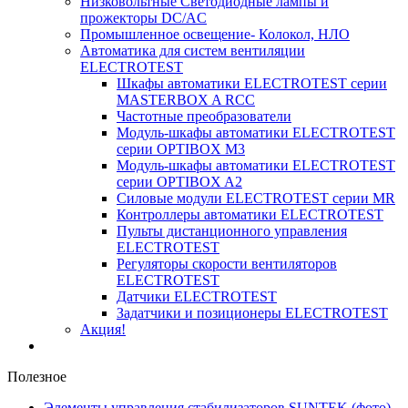
Низковольтные Светодиодные лампы и
прожекторы DC/AC
Промышленное освещение- Колокол, НЛО
Автоматика для систем вентиляции
ELECTROTEST
Шкафы автоматики ELECTROTEST серии
MASTERBOX A RCC
Частотные преобразователи
Модуль-шкафы автоматики ELECTROTEST
серии OPTIBOX M3
Модуль-шкафы автоматики ELECTROTEST
серии OPTIBOX A2
Силовые модули ELECTROTEST серии MR
Контроллеры автоматики ELECTROTEST
Пульты дистанционного управления
ELECTROTEST
Регуляторы скорости вентиляторов
ELECTROTEST
Датчики ELECTROTEST
Задатчики и позиционеры ELECTROTEST
Акция!
Полезное
Элементы управления стабилизаторов SUNTEK (фото)