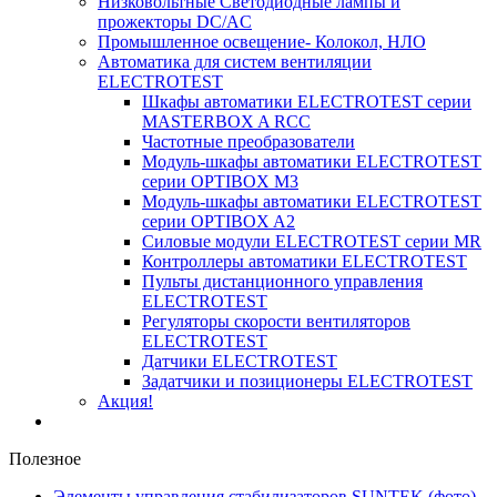
Низковольтные Светодиодные лампы и
прожекторы DC/AC
Промышленное освещение- Колокол, НЛО
Автоматика для систем вентиляции
ELECTROTEST
Шкафы автоматики ELECTROTEST серии
MASTERBOX A RCC
Частотные преобразователи
Модуль-шкафы автоматики ELECTROTEST
серии OPTIBOX M3
Модуль-шкафы автоматики ELECTROTEST
серии OPTIBOX A2
Силовые модули ELECTROTEST серии MR
Контроллеры автоматики ELECTROTEST
Пульты дистанционного управления
ELECTROTEST
Регуляторы скорости вентиляторов
ELECTROTEST
Датчики ELECTROTEST
Задатчики и позиционеры ELECTROTEST
Акция!
Полезное
Элементы управления стабилизаторов SUNTEK (фото)