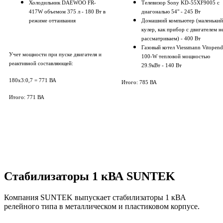
Холодильник DAEWOO FR-
Телевизор Sony KD-55XF9005 с
417W объемом 375 л - 180 Вт в
диагональю 54" - 245 Вт
режиме оттаивания
Домашний компьютер (маленький
кулер, как прибор с двигателем н
рассматриваем) - 400 Вт
Газовый котел Viessmann Vitopend
Учет мощности при пуске двигателя и
100-W тепловой мощностью
реактивной составляющей:
29.9кВт - 140 Вт
180х3:0,7 = 771 ВА
Итого: 785 ВА
Итого: 771 ВА
Стабилизаторы 1 кВА SUNTEK
Компания SUNTEK выпускает стабилизаторы 1 кВА
релейного типа в металлическом и пластиковом корпусе.