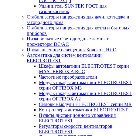
ГОСТ КГ 3х1,5
Удлинитель SUNTEK ГОСТ для
газонокосилок
Стабилизаторы напряжения для дачи, коттеджа и
загородного дома
Стабилизаторы напряжения для котла и бытовых
приборов
Низковольтные Светодиодные лампы и
прожекторы DC/AC
Промышленное освещение- Колокол, НЛО
Автоматика для систем вентиляции
ELECTROTEST
Шкафы автоматики ELECTROTEST серии
MASTERBOX A RCC
Частотные преобразователи
Модуль-шкафы автоматики ELECTROTEST
серии OPTIBOX M3
Модуль-шкафы автоматики ELECTROTEST
серии OPTIBOX A2
Силовые модули ELECTROTEST серии MR
Контроллеры автоматики ELECTROTEST
Пульты дистанционного управления
ELECTROTEST
Регуляторы скорости вентиляторов
ELECTROTEST