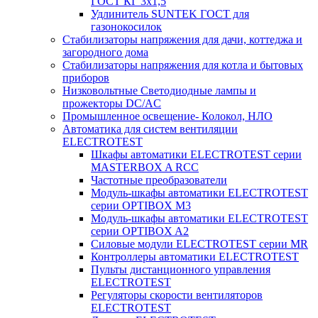
ГОСТ КГ 3х1,5
Удлинитель SUNTEK ГОСТ для
газонокосилок
Стабилизаторы напряжения для дачи, коттеджа и
загородного дома
Стабилизаторы напряжения для котла и бытовых
приборов
Низковольтные Светодиодные лампы и
прожекторы DC/AC
Промышленное освещение- Колокол, НЛО
Автоматика для систем вентиляции
ELECTROTEST
Шкафы автоматики ELECTROTEST серии
MASTERBOX A RCC
Частотные преобразователи
Модуль-шкафы автоматики ELECTROTEST
серии OPTIBOX M3
Модуль-шкафы автоматики ELECTROTEST
серии OPTIBOX A2
Силовые модули ELECTROTEST серии MR
Контроллеры автоматики ELECTROTEST
Пульты дистанционного управления
ELECTROTEST
Регуляторы скорости вентиляторов
ELECTROTEST