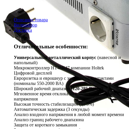
Описание товара
Видеообзор
Доставка
Отличительные особенности:
Универсальный металлический корпус
(навесной и
напольный)
Микроконтроллер HT46R47 компании Holtek
Цифровой дисплей
Евророзетка и еврошнур с заземляющ. контактами
(номиналы 550-2000 ВА)
Широкий рабочий диапазон (
120-285 Вольт
)
Мгновенное время отклика на изменение входного
напряжения
Высокая точность стабилизации (до 5%)
Автоматическая задержка (3 секунды)
Анализ входного напряжения в любой момент времени
Анализ границ рабочего диапазона
Защита от короткого замыкания