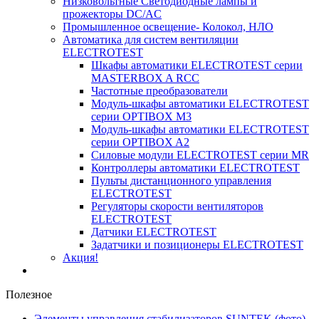
Низковольтные Светодиодные лампы и
прожекторы DC/AC
Промышленное освещение- Колокол, НЛО
Автоматика для систем вентиляции
ELECTROTEST
Шкафы автоматики ELECTROTEST серии
MASTERBOX A RCC
Частотные преобразователи
Модуль-шкафы автоматики ELECTROTEST
серии OPTIBOX M3
Модуль-шкафы автоматики ELECTROTEST
серии OPTIBOX A2
Силовые модули ELECTROTEST серии MR
Контроллеры автоматики ELECTROTEST
Пульты дистанционного управления
ELECTROTEST
Регуляторы скорости вентиляторов
ELECTROTEST
Датчики ELECTROTEST
Задатчики и позиционеры ELECTROTEST
Акция!
Полезное
Элементы управления стабилизаторов SUNTEK (фото)