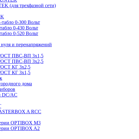
EK (для трехфазной сети)
EK
табло 0-300 Вольт
абло 0-430 Вольт
абло 0-520 Вольт
нуля и перенапряжений
 ГОСТ ПВС-ВП 3х1,5
 ГОСТ ПВС-ВП 3х2,5
ГОСТ КГ 3х2,5
ГОСТ КГ 3х1,5
к
городного дома
риборов
ы DC/AC
T
MASTERBOX A RCC
серии OPTIBOX M3
ерии OPTIBOX A2