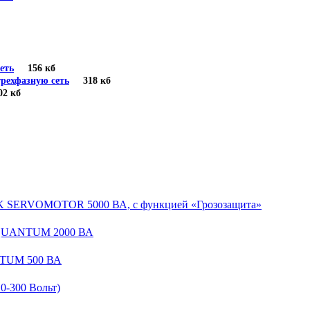
еть
156 кб
рехфазную сеть
318 кб
 кб
EK SERVOMOTOR 5000 ВА, с функцией «Грозозащита»
 QUANTUM 2000 ВА
NTUM 500 ВА
-300 Вольт)