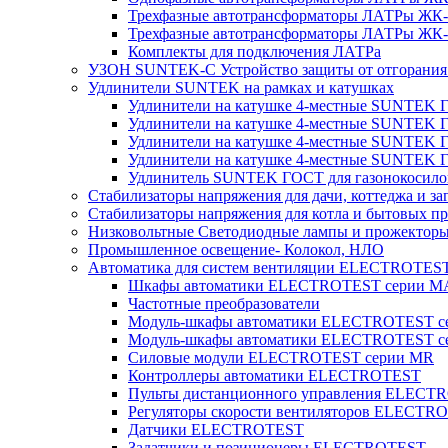
Трехфазные автотрансформаторы ЛАТРы ЖК-т
Трехфазные автотрансформаторы ЛАТРы ЖК-т
Комплекты для подключения ЛАТРа
УЗОН SUNTEK-C Устройство защиты от отгорания 
Удлинители SUNTEK на рамках и катушках
Удлинители на катушке 4-местные SUNTEK
Удлинители на катушке 4-местные SUNTEK
Удлинители на катушке 4-местные SUNTEK 
Удлинители на катушке 4-местные SUNTEK 
Удлинитель SUNTEK ГОСТ для газонокосило
Стабилизаторы напряжения для дачи, коттеджа и за
Стабилизаторы напряжения для котла и бытовых п
Низковольтные Светодиодные лампы и прожектор
Промышленное освещение- Колокол, НЛО
Автоматика для систем вентиляции ELECTROTES
Шкафы автоматики ELECTROTEST серии 
Частотные преобразователи
Модуль-шкафы автоматики ELECTROTEST 
Модуль-шкафы автоматики ELECTROTEST с
Силовые модули ELECTROTEST серии MR
Контроллеры автоматики ELECTROTEST
Пульты дистанционного управления ELECT
Регуляторы скорости вентиляторов ELECTR
Датчики ELECTROTEST
Задатчики и позиционеры ELECTROTEST