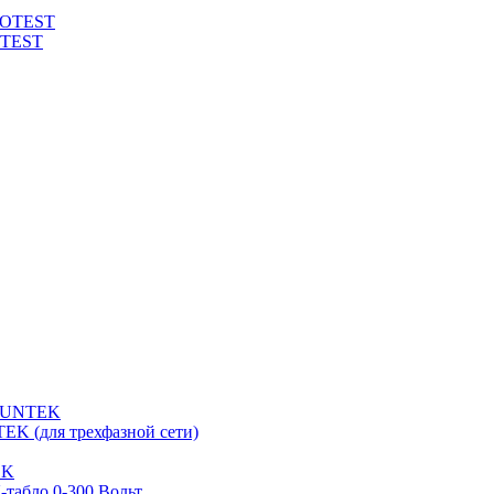
ROTEST
OTEST
 SUNTEK
EK (для трехфазной сети)
EK
табло 0-300 Вольт