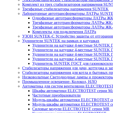
Комплект из трех стабилизаторов напряжения SUNT
Трехфазные стабилизаторы напряжения SUNTEK
Лабораторные автотрансформаторы ЛАТРы SUNT
Однофазные автотрансформаторы ЛАТРы ЖК-
Трехфазные автотрансформаторы ЛАТРы ЖК-т
Трехфазные автотрансформаторы ЛАТРы ЖК-т
Комплекты для подключения ЛАТРа
УЗОН SUNTEK-C Устройство защиты от отгорания 
Удлинители SUNTEK на рамках и катушках
Удлинители на катушке 4-местные SUNTEK
Удлинители на катушке 4-местные SUNTEK
Удлинители на катушке 4-местные SUNTEK 
Удлинители на катушке 4-местные SUNTEK 
Удлинитель SUNTEK ГОСТ для газонокосило
Стабилизаторы напряжения для дачи, коттеджа и за
Стабилизаторы напряжения для котла и бытовых п
Низковольтные Светодиодные лампы и прожектор
Промышленное освещение- Колокол, НЛО
Автоматика для систем вентиляции ELECTROTES
Шкафы автоматики ELECTROTEST серии 
Частотные преобразователи
Модуль-шкафы автоматики ELECTROTEST 
Модуль-шкафы автоматики ELECTROTEST с
Силовые модули ELECTROTEST серии MR