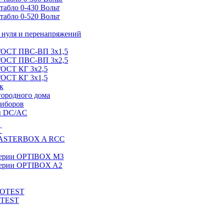
абло 0-430 Вольт
абло 0-520 Вольт
нуля и перенапряжений
 ГОСТ ПВС-ВП 3х1,5
 ГОСТ ПВС-ВП 3х2,5
ГОСТ КГ 3х2,5
ГОСТ КГ 3х1,5
к
городного дома
риборов
ы DC/AC
T
MASTERBOX A RCC
серии OPTIBOX M3
ерии OPTIBOX A2
ROTEST
OTEST