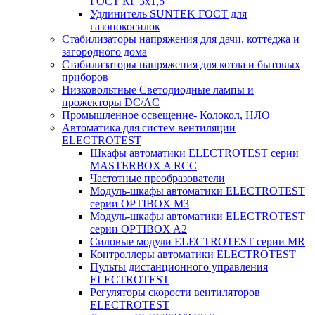
ГОСТ КГ 3х1,5
Удлинитель SUNTEK ГОСТ для
газонокосилок
Стабилизаторы напряжения для дачи, коттеджа и
загородного дома
Стабилизаторы напряжения для котла и бытовых
приборов
Низковольтные Светодиодные лампы и
прожекторы DC/AC
Промышленное освещение- Колокол, НЛО
Автоматика для систем вентиляции
ELECTROTEST
Шкафы автоматики ELECTROTEST серии
MASTERBOX A RCC
Частотные преобразователи
Модуль-шкафы автоматики ELECTROTEST
серии OPTIBOX M3
Модуль-шкафы автоматики ELECTROTEST
серии OPTIBOX A2
Силовые модули ELECTROTEST серии MR
Контроллеры автоматики ELECTROTEST
Пульты дистанционного управления
ELECTROTEST
Регуляторы скорости вентиляторов
ELECTROTEST