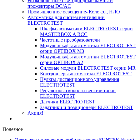
Низковольтные Светодиодные лампы и
прожекторы DC/AC
Промышленное освещение- Колокол, НЛО
Автоматика для систем вентиляции
ELECTROTEST
Шкафы автоматики ELECTROTEST серии
MASTERBOX A RCC
Частотные преобразователи
Модуль-шкафы автоматики ELECTROTEST
серии OPTIBOX M3
Модуль-шкафы автоматики ELECTROTEST
серии OPTIBOX A2
Силовые модули ELECTROTEST серии MR
Контроллеры автоматики ELECTROTEST
Пульты дистанционного управления
ELECTROTEST
Регуляторы скорости вентиляторов
ELECTROTEST
Датчики ELECTROTEST
Задатчики и позиционеры ELECTROTEST
Акция!
Полезное
Элементы управления стабилизаторов SUNTEK (фото)