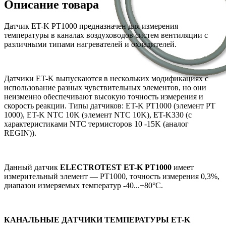
Описание товара
Датчик ET-K PT1000 предназначен для измерения
температуры в каналах воздуховодов систем вентиляции с
различными типами нагревателей и охладителей.
Датчики ET-K выпускаются в нескольких модификациях с
использование разных чувствительных элементов, но они
неизменно обеспечивают высокую точность измерения и
скорость реакции. Типы датчиков: ET-K PT1000 (элемент PT
1000), ET-K NTC 10K (элемент NTC 10K), ET-K330 (с
характеристиками NTC термисторов 10 -15K (аналог
REGIN)).
Данный датчик
ELECTROTEST ET-K PT1000
имеет
измерительный элемент — PT1000, точность измерения 0,3%,
диапазон измеряемых температур -40...+80°C.
КАНАЛЬНЫЕ ДАТЧИКИ ТЕМПЕРАТУРЫ ET-K