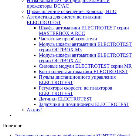
Низковольтные Светодиодные лампы и
прожекторы DC/AC
Промышленное освещение- Колокол, НЛО
Автоматика для систем вентиляции
ELECTROTEST
Шкафы автоматики ELECTROTEST серии
MASTERBOX A RCC
Частотные преобразователи
Модуль-шкафы автоматики ELECTROTEST
серии OPTIBOX M3
Модуль-шкафы автоматики ELECTROTEST
серии OPTIBOX A2
Силовые модули ELECTROTEST серии MR
Контроллеры автоматики ELECTROTEST
Пульты дистанционного управления
ELECTROTEST
Регуляторы скорости вентиляторов
ELECTROTEST
Датчики ELECTROTEST
Задатчики и позиционеры ELECTROTEST
Акция!
Полезное
Элементы управления стабилизаторов SUNTEK (фото)