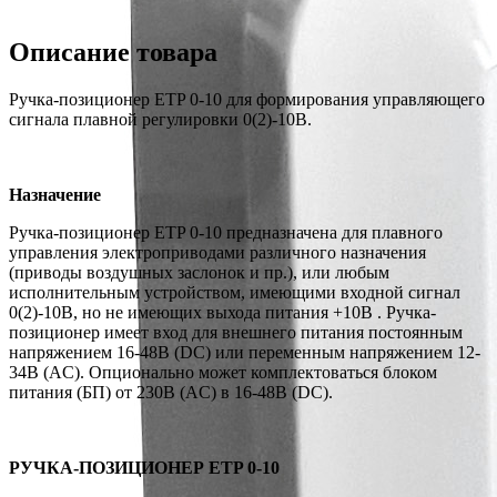
Описание товара
Ручка-позиционер ETP 0-10 для формирования управляющего
сигнала плавной регулировки 0(2)-10В.
Назначение
Ручка-позиционер ETP 0-10 предназначена для плавного
управления электроприводами различного назначения
(приводы воздушных заслонок и пр.), или любым
исполнительным устройством, имеющими входной сигнал
0(2)-10В, но не имеющих выхода питания +10В . Ручка-
позиционер имеет вход для внешнего питания постоянным
напряжением 16-48В (DC) или переменным напряжением 12-
34В (AC). Опционально может комплектоваться блоком
питания (БП) от 230В (AC) в 16-48В (DC).
РУЧКА-ПОЗИЦИОНЕР ETP 0-10