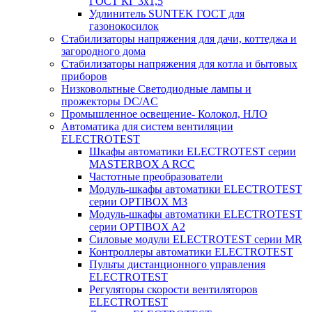
ГОСТ КГ 3х1,5
Удлинитель SUNTEK ГОСТ для
газонокосилок
Стабилизаторы напряжения для дачи, коттеджа и
загородного дома
Стабилизаторы напряжения для котла и бытовых
приборов
Низковольтные Светодиодные лампы и
прожекторы DC/AC
Промышленное освещение- Колокол, НЛО
Автоматика для систем вентиляции
ELECTROTEST
Шкафы автоматики ELECTROTEST серии
MASTERBOX A RCC
Частотные преобразователи
Модуль-шкафы автоматики ELECTROTEST
серии OPTIBOX M3
Модуль-шкафы автоматики ELECTROTEST
серии OPTIBOX A2
Силовые модули ELECTROTEST серии MR
Контроллеры автоматики ELECTROTEST
Пульты дистанционного управления
ELECTROTEST
Регуляторы скорости вентиляторов
ELECTROTEST