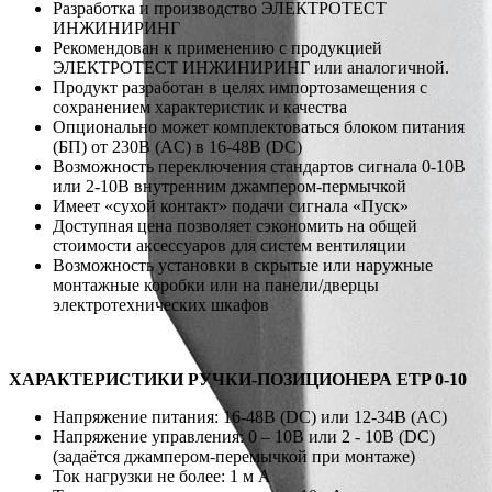
Разработка и производство ЭЛЕКТРОТЕСТ
ИНЖИНИРИНГ
Рекомендован к применению с продукцией
ЭЛЕКТРОТЕСТ ИНЖИНИРИНГ или аналогичной.
Продукт разработан в целях импортозамещения с
сохранением характеристик и качества
Опционально может комплектоваться блоком питания
(БП) от 230В (AC) в 16-48В (DC)
Возможность переключения стандартов сигнала 0-10В
или 2-10В внутренним джампером-пермычкой
Имеет «сухой контакт» подачи сигнала «Пуск»
Доступная цена позволяет сэкономить на общей
стоимости аксессуаров для систем вентиляции
Возможность установки в скрытые или наружные
монтажные коробки или на панели/дверцы
электротехнических шкафов
ХАРАКТЕРИСТИКИ РУЧКИ-ПОЗИЦИОНЕРА ETP 0-10
Напряжение питания: 16-48В (DC) или 12-34В (AC)
Напряжение управления: 0 – 10В или 2 - 10В (DC)
(задаётся джампером-перемычкой при монтаже)
Ток нагрузки не более: 1 м А