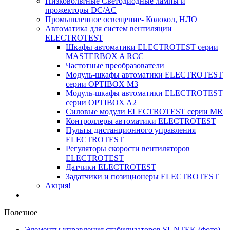
Низковольтные Светодиодные лампы и
прожекторы DC/AC
Промышленное освещение- Колокол, НЛО
Автоматика для систем вентиляции
ELECTROTEST
Шкафы автоматики ELECTROTEST серии
MASTERBOX A RCC
Частотные преобразователи
Модуль-шкафы автоматики ELECTROTEST
серии OPTIBOX M3
Модуль-шкафы автоматики ELECTROTEST
серии OPTIBOX A2
Силовые модули ELECTROTEST серии MR
Контроллеры автоматики ELECTROTEST
Пульты дистанционного управления
ELECTROTEST
Регуляторы скорости вентиляторов
ELECTROTEST
Датчики ELECTROTEST
Задатчики и позиционеры ELECTROTEST
Акция!
Полезное
Элементы управления стабилизаторов SUNTEK (фото)