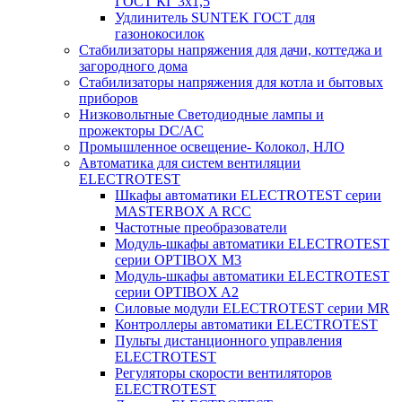
ГОСТ КГ 3х1,5
Удлинитель SUNTEK ГОСТ для
газонокосилок
Стабилизаторы напряжения для дачи, коттеджа и
загородного дома
Стабилизаторы напряжения для котла и бытовых
приборов
Низковольтные Светодиодные лампы и
прожекторы DC/AC
Промышленное освещение- Колокол, НЛО
Автоматика для систем вентиляции
ELECTROTEST
Шкафы автоматики ELECTROTEST серии
MASTERBOX A RCC
Частотные преобразователи
Модуль-шкафы автоматики ELECTROTEST
серии OPTIBOX M3
Модуль-шкафы автоматики ELECTROTEST
серии OPTIBOX A2
Силовые модули ELECTROTEST серии MR
Контроллеры автоматики ELECTROTEST
Пульты дистанционного управления
ELECTROTEST
Регуляторы скорости вентиляторов
ELECTROTEST