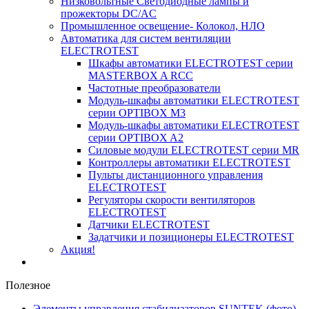
Низковольтные Светодиодные лампы и
прожекторы DC/AC
Промышленное освещение- Колокол, НЛО
Автоматика для систем вентиляции
ELECTROTEST
Шкафы автоматики ELECTROTEST серии
MASTERBOX A RCC
Частотные преобразователи
Модуль-шкафы автоматики ELECTROTEST
серии OPTIBOX M3
Модуль-шкафы автоматики ELECTROTEST
серии OPTIBOX A2
Силовые модули ELECTROTEST серии MR
Контроллеры автоматики ELECTROTEST
Пульты дистанционного управления
ELECTROTEST
Регуляторы скорости вентиляторов
ELECTROTEST
Датчики ELECTROTEST
Задатчики и позиционеры ELECTROTEST
Акция!
Полезное
Элементы управления стабилизаторов SUNTEK (фото)