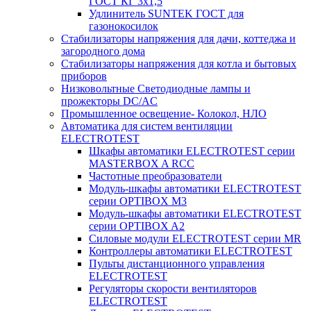
ГОСТ КГ 3х1,5
Удлинитель SUNTEK ГОСТ для
газонокосилок
Стабилизаторы напряжения для дачи, коттеджа и
загородного дома
Стабилизаторы напряжения для котла и бытовых
приборов
Низковольтные Светодиодные лампы и
прожекторы DC/AC
Промышленное освещение- Колокол, НЛО
Автоматика для систем вентиляции
ELECTROTEST
Шкафы автоматики ELECTROTEST серии
MASTERBOX A RCC
Частотные преобразователи
Модуль-шкафы автоматики ELECTROTEST
серии OPTIBOX M3
Модуль-шкафы автоматики ELECTROTEST
серии OPTIBOX A2
Силовые модули ELECTROTEST серии MR
Контроллеры автоматики ELECTROTEST
Пульты дистанционного управления
ELECTROTEST
Регуляторы скорости вентиляторов
ELECTROTEST