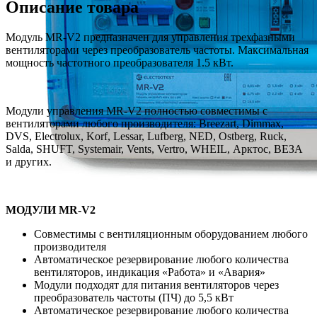
Описание товара
Модуль MR-V2 предназначен для управления трехфазными
вентиляторами через преобразователь частоты. Максимальная
мощность частотного преобразователя 1.5 кВт.
Модули управления MR-V2 полностью совместимы с
вентиляторами любого производителя: Breezart, Dimmax,
DVS, Electrolux, Korf, Lessar, Lufberg, NED, Ostberg, Ruck,
Salda, SHUFT, Systemair, Vents, Vertro, WHEIL, Арктос, ВЕЗА
и других.
МОДУЛИ MR-V2
Совместимы с вентиляционным оборудованием любого
производителя
Автоматическое резервирование любого количества
вентиляторов, индикация «Работа» и «Авария»
Модули подходят для питания вентиляторов через
преобразователь частоты (ПЧ) до 5,5 кВт
Автоматическое резервирование любого количества