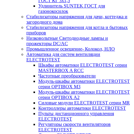
ГОСТ КГ 3х1,5
Удлинитель SUNTEK ГОСТ для
газонокосилок
Стабилизаторы напряжения для дачи, коттеджа и
загородного дома
Стабилизаторы напряжения для котла и бытовых
приборов
Низковольтные Светодиодные лампы и
прожекторы DC/AC
Промышленное освещение- Колокол, НЛО
Автоматика для систем вентиляции
ELECTROTEST
Шкафы автоматики ELECTROTEST серии
MASTERBOX A RCC
Частотные преобразователи
Модуль-шкафы автоматики ELECTROTEST
серии OPTIBOX M3
Модуль-шкафы автоматики ELECTROTEST
серии OPTIBOX A2
Силовые модули ELECTROTEST серии MR
Контроллеры автоматики ELECTROTEST
Пульты дистанционного управления
ELECTROTEST
Регуляторы скорости вентиляторов
ELECTROTEST