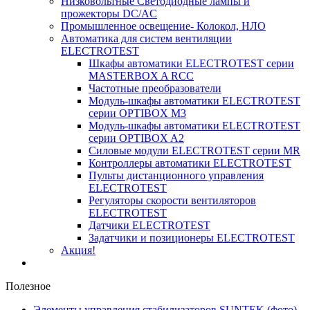
Низковольтные Светодиодные лампы и
прожекторы DC/AC
Промышленное освещение- Колокол, НЛО
Автоматика для систем вентиляции
ELECTROTEST
Шкафы автоматики ELECTROTEST серии
MASTERBOX A RCC
Частотные преобразователи
Модуль-шкафы автоматики ELECTROTEST
серии OPTIBOX M3
Модуль-шкафы автоматики ELECTROTEST
серии OPTIBOX A2
Силовые модули ELECTROTEST серии MR
Контроллеры автоматики ELECTROTEST
Пульты дистанционного управления
ELECTROTEST
Регуляторы скорости вентиляторов
ELECTROTEST
Датчики ELECTROTEST
Задатчики и позиционеры ELECTROTEST
Акция!
Полезное
Элементы управления стабилизаторов SUNTEK (фото)