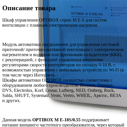
Описание товара
Шкаф управления OPTIBOX серии M E-S для систем
вентиляции с плавным электрическим нагревом.
Модуль автоматики предназначен для управления системой
приточной/ приточно-вытяжной вентиляции с электрическим
нагревателем и водяным или фреоновым охладителем (ККБ),
с рекуперацией, с функцией управления внешними
регуляторами скорости вентиляторов по сигналу 0-10 В, c
возможностью управления с мобильных устройств по Wi-Fi (в
том числе через Интернет).
Шкафы автоматики OPTIBOX полностью совместимы с
оборудованием любого производителя: Breezart, Dimmax,
DVS, Electrolux, Korf, Lessar, Lufberg, NED, Ostberg, Ruck,
Salda, SHUFT, Systemair, Vents, Vertro, WHEIL, Арктос, ВЕЗА
и других.
Данная модель
OPTIBOX M E-18S/0.55
поддерживает
питание внешнего частотного преобразователя, через который