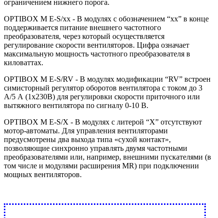
ограничением нижнего порога.
OPTIBOX M E-S/xx - В модулях с обозначением “xx” в конце
поддерживается питание внешнего частотного
преобразователя, через который осуществляется
регулирование скорости вентиляторов. Цифра означает
максимальную мощность частотного преобразователя в
киловаттах.
OPTIBOX M E-S/RV - В модулях модификации “RV” встроен
симисторный регулятор оборотов вентилятора с током до 3
А/5 А (1х230В) для регулировки скорости приточного или
вытяжного вентилятора по сигналу 0-10 В.
OPTIBOX M E-S/X - В модулях с литерой “X” отсутствуют
мотор-автоматы. Для управления вентиляторами
предусмотрены два выхода типа «сухой контакт»,
позволяющие синхронно управлять двумя частотными
преобразователями или, например, внешними пускателями (в
том числе и модулями расширения MR) при подключении
мощных вентиляторов.