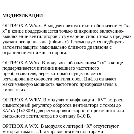
МОДИФИКАЦИИ
OPTIBOX A W/x-x. В модулях автоматики с обозначением “x-
x” в конце поддерживается только синхронное включение-
выключение вентиляторов с суммарной силой тока в пределах
указанного диапазона (min-max). Рекомендуется подбирать
автоматы защиты максимально близкого диапазона с
ограничением нижнего порога.
OPTIBOX A W/xx. В модулях с обозначением “xx” в конце
поддерживается питание внешнего частотного
преобразователя, через который осуществляется
регулирование скорости вентиляторов. Цифра означает
максимальную мощность частотного преобразователя в
киловаттах.
OPTIBOX A W/RV. В модулях модификации “RV” встроен
симисторный регулятор оборотов вентилятора с током до
3А/5А (1х230В) для регулировки скорости приточного или
вытяжного вентилятора по сигналу 0-10 В.
OPTIBOX A W/X. В модулях с литерой “X” отсутствуют
мотор-автоматы. Для управления вентиляторами