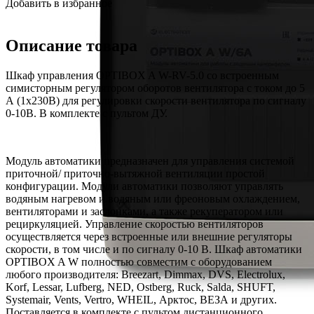
Добавить в избранное
Описание товара
Шкаф управления OPTIBOX A W-RV-5.0 со встроенным
симисторным регулятором оборотов вентилятора с током до 5
А (1х230В) для регулировки скорости вентилятора по сигналу
0-10В. В комплекте с пультом ДУ.
Модуль автоматики предназначен для управления системой
приточной/ приточно-вытяжной вентиляции простой
конфигурации. Модули автоматики позволяют управлять
водяным нагревом и водяным или фреоновым охлаждением,
вентиляторами и заслонками, а также рекуператором или
рециркуляцией. Управление скоростью вентиляторов
осуществляется через встроенные или внешние регуляторы
скорости, в том числе и по сигналу 0-10 В. Шкаф автоматики
OPTIBOX A W полностью совместим с оборудованием
любого производителя: Breezart, Dimmax, DVS, Electrolux,
Korf, Lessar, Lufberg, NED, Ostberg, Ruck, Salda, SHUFT,
Systemair, Vents, Vertro, WHEIL, Арктос, ВЕЗА и других.
Поставляется в комплекте с пультом дистанционного