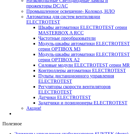
Низковольтные Светодиодные лампы и
прожекторы DC/AC
Промышленное освещение- Колокол, НЛО
Автоматика для систем вентиляции
ELECTROTEST
Шкафы автоматики ELECTROTEST серии
MASTERBOX A RCC
Частотные преобразователи
Модуль-шкафы автоматики ELECTROTEST
серии OPTIBOX M3
Модуль-шкафы автоматики ELECTROTEST
серии OPTIBOX A2
Силовые модули ELECTROTEST серии MR
Контроллеры автоматики ELECTROTEST
Пульты дистанционного управления
ELECTROTEST
Регуляторы скорости вентиляторов
ELECTROTEST
Датчики ELECTROTEST
Задатчики и позиционеры ELECTROTEST
Акция!
Полезное
Элементы управления стабилизаторов SUNTEK (фото)