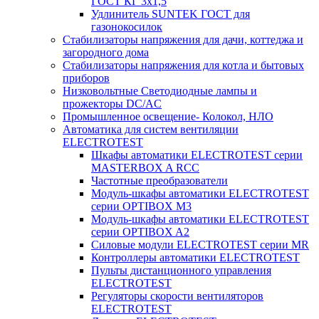
ГОСТ КГ 3х1,5
Удлинитель SUNTEK ГОСТ для
газонокосилок
Стабилизаторы напряжения для дачи, коттеджа и
загородного дома
Стабилизаторы напряжения для котла и бытовых
приборов
Низковольтные Светодиодные лампы и
прожекторы DC/AC
Промышленное освещение- Колокол, НЛО
Автоматика для систем вентиляции
ELECTROTEST
Шкафы автоматики ELECTROTEST серии
MASTERBOX A RCC
Частотные преобразователи
Модуль-шкафы автоматики ELECTROTEST
серии OPTIBOX M3
Модуль-шкафы автоматики ELECTROTEST
серии OPTIBOX A2
Силовые модули ELECTROTEST серии MR
Контроллеры автоматики ELECTROTEST
Пульты дистанционного управления
ELECTROTEST
Регуляторы скорости вентиляторов
ELECTROTEST