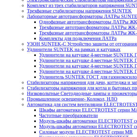
Комплект из трех стабилизаторов напряжения SUNT
Трехфазные стабилизаторы напряжения SUNTEK
Лабораторные автотрансформаторы ЛАТРы SUNT
Однофазные автотрансформаторы ЛАТРы ЖК-
Трехфазные автотрансформаторы ЛАТРы ЖК-т
Трехфазные автотрансформаторы ЛАТРы ЖК-т
Комплекты для подключения ЛАТРа
УЗОН SUNTEK-C Устройство защиты от отгорания 
Удлинители SUNTEK на рамках и катушках
Удлинители на катушке 4-местные SUNTEK
Удлинители на катушке 4-местные SUNTEK
Удлинители на катушке 4-местные SUNTEK 
Удлинители на катушке 4-местные SUNTEK 
Удлинитель SUNTEK ГОСТ для газонокосило
Стабилизаторы напряжения для дачи, коттеджа и за
Стабилизаторы напряжения для котла и бытовых п
Низковольтные Светодиодные лампы и прожектор
Промышленное освещение- Колокол, НЛО
Автоматика для систем вентиляции ELECTROTES
Шкафы автоматики ELECTROTEST серии 
Частотные преобразователи
Модуль-шкафы автоматики ELECTROTEST 
Модуль-шкафы автоматики ELECTROTEST с
Силовые модули ELECTROTEST серии MR