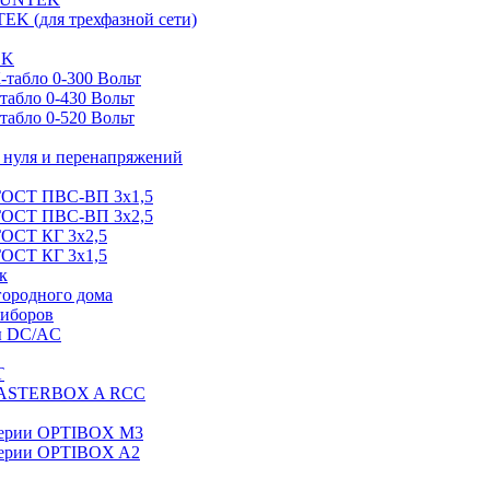
EK (для трехфазной сети)
EK
табло 0-300 Вольт
абло 0-430 Вольт
абло 0-520 Вольт
нуля и перенапряжений
 ГОСТ ПВС-ВП 3х1,5
 ГОСТ ПВС-ВП 3х2,5
ГОСТ КГ 3х2,5
ГОСТ КГ 3х1,5
к
городного дома
риборов
ы DC/AC
T
MASTERBOX A RCC
серии OPTIBOX M3
ерии OPTIBOX A2