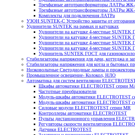
Трехфазные автотрансформаторы ЛАТРы ЖК-т
Трехфазные автотрансформаторы ЛАТРы ЖК-т
Комплекты для подключения ЛАТРа
УЗОН SUNTEK-C Устройство защиты от отгорания 
Удлинители SUNTEK на рамках и катушках
Удлинители на катушке 4-местные SUNTEK
Удлинители на катушке 4-местные SUNTEK
Удлинители на катушке 4-местные SUNTEK 
Удлинители на катушке 4-местные SUNTEK 
Удлинитель SUNTEK ГОСТ для газонокосило
Стабилизаторы напряжения для дачи, коттеджа и за
Стабилизаторы напряжения для котла и бытовых п
Низковольтные Светодиодные лампы и прожектор
Промышленное освещение- Колокол, НЛО
Автоматика для систем вентиляции ELECTROTES
Шкафы автоматики ELECTROTEST серии 
Частотные преобразователи
Модуль-шкафы автоматики ELECTROTEST 
Модуль-шкафы автоматики ELECTROTEST с
Силовые модули ELECTROTEST серии MR
Контроллеры автоматики ELECTROTEST
Пульты дистанционного управления ELECT
Регуляторы скорости вентиляторов ELECTR
Датчики ELECTROTEST
Задатчики и позиционеры ELECTROTEST