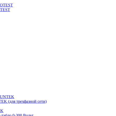
ROTEST
OTEST
 SUNTEK
EK (для трехфазной сети)
EK
табло 0-300 Вольт