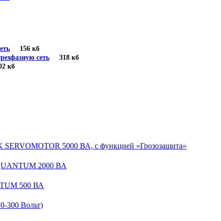
еть
156 кб
рехфазную сеть
318 кб
 кб
EK SERVOMOTOR 5000 ВА, с функцией «Грозозащита»
 QUANTUM 2000 ВА
NTUM 500 ВА
-300 Вольт)