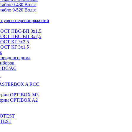
абло 0-430 Вольт
абло 0-520 Вольт
нуля и перенапряжений
 ГОСТ ПВС-ВП 3х1,5
 ГОСТ ПВС-ВП 3х2,5
ГОСТ КГ 3х2,5
ГОСТ КГ 3х1,5
к
городного дома
риборов
ы DC/AC
T
MASTERBOX A RCC
серии OPTIBOX M3
ерии OPTIBOX A2
ROTEST
OTEST