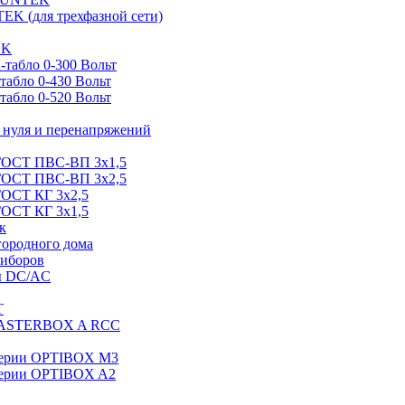
EK (для трехфазной сети)
EK
табло 0-300 Вольт
абло 0-430 Вольт
абло 0-520 Вольт
нуля и перенапряжений
 ГОСТ ПВС-ВП 3х1,5
 ГОСТ ПВС-ВП 3х2,5
ГОСТ КГ 3х2,5
ГОСТ КГ 3х1,5
к
городного дома
риборов
ы DC/AC
T
MASTERBOX A RCC
серии OPTIBOX M3
ерии OPTIBOX A2