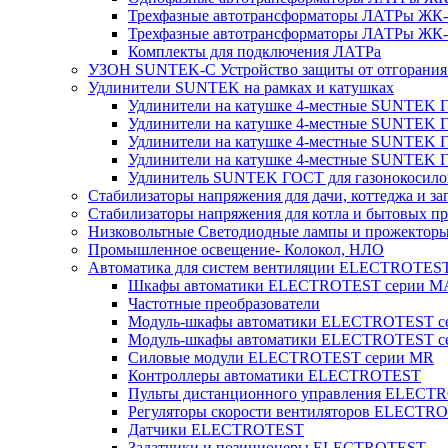
Трехфазные автотрансформаторы ЛАТРы ЖК-т
Трехфазные автотрансформаторы ЛАТРы ЖК-т
Комплекты для подключения ЛАТРа
УЗОН SUNTEK-C Устройство защиты от отгорания 
Удлинители SUNTEK на рамках и катушках
Удлинители на катушке 4-местные SUNTEK
Удлинители на катушке 4-местные SUNTEK
Удлинители на катушке 4-местные SUNTEK 
Удлинители на катушке 4-местные SUNTEK 
Удлинитель SUNTEK ГОСТ для газонокосило
Стабилизаторы напряжения для дачи, коттеджа и за
Стабилизаторы напряжения для котла и бытовых п
Низковольтные Светодиодные лампы и прожектор
Промышленное освещение- Колокол, НЛО
Автоматика для систем вентиляции ELECTROTES
Шкафы автоматики ELECTROTEST серии 
Частотные преобразователи
Модуль-шкафы автоматики ELECTROTEST 
Модуль-шкафы автоматики ELECTROTEST с
Силовые модули ELECTROTEST серии MR
Контроллеры автоматики ELECTROTEST
Пульты дистанционного управления ELECT
Регуляторы скорости вентиляторов ELECTR
Датчики ELECTROTEST
Задатчики и позиционеры ELECTROTEST