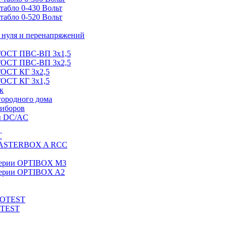
абло 0-430 Вольт
абло 0-520 Вольт
нуля и перенапряжений
 ГОСТ ПВС-ВП 3х1,5
 ГОСТ ПВС-ВП 3х2,5
ГОСТ КГ 3х2,5
ГОСТ КГ 3х1,5
к
городного дома
риборов
ы DC/AC
T
MASTERBOX A RCC
серии OPTIBOX M3
ерии OPTIBOX A2
ROTEST
OTEST