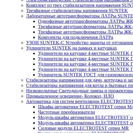
Комплект из трех стабилизаторов напряжения SUNT
Трехфазные стабилизаторы напряжения SUNTEK
Лабораторные автотрансформаторы ЛАТРы SUNT
Однофазные автотрансформаторы ЛАТРы ЖК-
Трехфазные автотрансформаторы ЛАТРы ЖК-т
Трехфазные автотрансформаторы ЛАТРы ЖК-т
Комплекты для подключения ЛАТРа
УЗОН SUNTEK-C Устройство защиты от отгорания 
Удлинители SUNTEK на рамках и катушках
Удлинители на катушке 4-местные SUNTEK
Удлинители на катушке 4-местные SUNTEK
Удлинители на катушке 4-местные SUNTEK 
Удлинители на катушке 4-местные SUNTEK 
Удлинитель SUNTEK ГОСТ для газонокосило
Стабилизаторы напряжения для дачи, коттеджа и за
Стабилизаторы напряжения для котла и бытовых п
Низковольтные Светодиодные лампы и прожектор
Промышленное освещение- Колокол, НЛО
Автоматика для систем вентиляции ELECTROTES
Шкафы автоматики ELECTROTEST серии 
Частотные преобразователи
Модуль-шкафы автоматики ELECTROTEST 
Модуль-шкафы автоматики ELECTROTEST с
Силовые модули ELECTROTEST серии MR