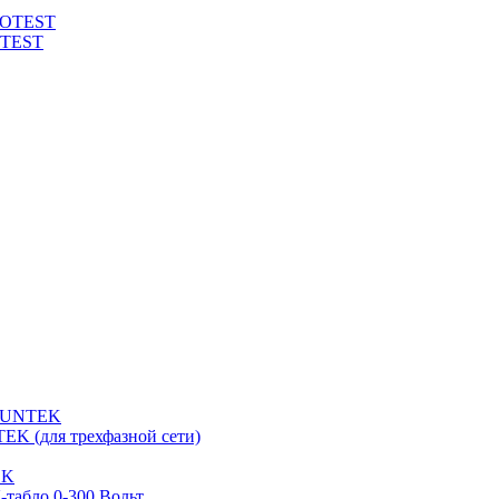
ROTEST
OTEST
 SUNTEK
EK (для трехфазной сети)
EK
табло 0-300 Вольт