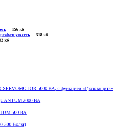
еть
156 кб
рехфазную сеть
318 кб
 кб
EK SERVOMOTOR 5000 ВА, с функцией «Грозозащита»
 QUANTUM 2000 ВА
NTUM 500 ВА
-300 Вольт)