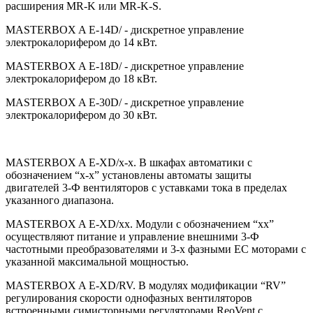
расширения MR-K или MR-K-S.
MASTERBOX A E-14D/ - дискретное управление
электрокалорифером до 14 кВт.
MASTERBOX A E-18D/ - дискретное управление
электрокалорифером до 18 кВт.
MASTERBOX A E-30D/ - дискретное управление
электрокалорифером до 30 кВт.
MASTERBOX A E-XD/x-x. В шкафах автоматики с
обозначением “x-x” установлены автоматы защиты
двигателей 3-Ф вентиляторов с уставками тока в пределах
указанного диапазона.
MASTERBOX A E-XD/xx. Модули с обозначением “xx”
осуществляют питание и управление внешними 3-Ф
частотными преобразователями и 3-х фазными ЕС моторами с
указанной максимальной мощностью.
MASTERBOX A E-XD/RV. В модулях модификации “RV”
регулирования скорости однофазных вентиляторов
встроенными симисторными регуляторами ReoVent с