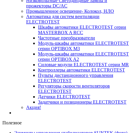
Низковольтные Светодиодные лампы и
прожекторы DC/AC
Промышленное освещение- Колокол, НЛО
Автоматика для систем вентиляции
ELECTROTEST
Шкафы автоматики ELECTROTEST серии
MASTERBOX A RCC
Частотные преобразователи
Модуль-шкафы автоматики ELECTROTEST
серии OPTIBOX M3
Модуль-шкафы автоматики ELECTROTEST
серии OPTIBOX A2
Силовые модули ELECTROTEST серии MR
Контроллеры автоматики ELECTROTEST
Пульты дистанционного управления
ELECTROTEST
Регуляторы скорости вентиляторов
ELECTROTEST
Датчики ELECTROTEST
Задатчики и позиционеры ELECTROTEST
Акция!
Полезное
Элементы управления стабилизаторов SUNTEK (фото)