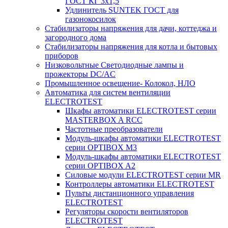
ГОСТ КГ 3х1,5
Удлинитель SUNTEK ГОСТ для
газонокосилок
Стабилизаторы напряжения для дачи, коттеджа и
загородного дома
Стабилизаторы напряжения для котла и бытовых
приборов
Низковольтные Светодиодные лампы и
прожекторы DC/AC
Промышленное освещение- Колокол, НЛО
Автоматика для систем вентиляции
ELECTROTEST
Шкафы автоматики ELECTROTEST серии
MASTERBOX A RCC
Частотные преобразователи
Модуль-шкафы автоматики ELECTROTEST
серии OPTIBOX M3
Модуль-шкафы автоматики ELECTROTEST
серии OPTIBOX A2
Силовые модули ELECTROTEST серии MR
Контроллеры автоматики ELECTROTEST
Пульты дистанционного управления
ELECTROTEST
Регуляторы скорости вентиляторов
ELECTROTEST