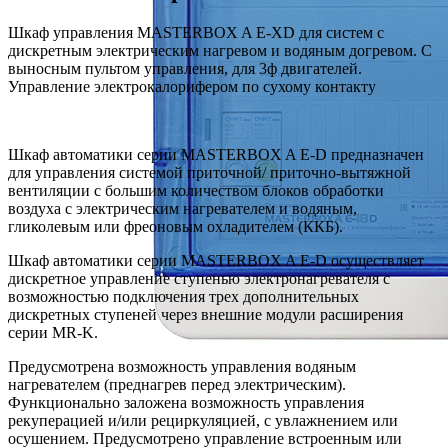
Шкаф управления MASTERBOX A E-XD для систем с
дискретным электрическим нагревом и водяным догревом. С
выносным пультом управления, для 3ф двигателей.
Управление электрокалорифером по сухому контакту
Шкаф автоматики серии MASTERBOX A E-D предназначен
для управления системой приточной/ приточно-вытяжной
вентиляции с большим количеством блоков обработки
воздуха с электрическим нагревателем и водяным,
гликолевым или фреоновым охладителем (ККБ).
Шкаф автоматики серии MASTERBOX A E-D осуществляет
дискретное управление ступенью электронагревателя с
возможностью подключения трех дополнительных
дискретных ступеней через внешние модули расширения
серии MR-K.
Предусмотрена возможность управления водяным
нагревателем (преднагрев перед электрическим).
Функционально заложена возможность управления
рекуперацией и/или рециркуляцией, c увлажнением или
осушением. Предусмотрено управление встроенным или