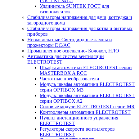
ГОСТ КГ 3х1,5
Удлинитель SUNTEK ГОСТ для
газонокосилок
Стабилизаторы напряжения для дачи, коттеджа и
загородного дома
Стабилизаторы напряжения для котла и бытовых
приборов
Низковольтные Светодиодные лампы и
прожекторы DC/AC
Промышленное освещение- Колокол, НЛО
Автоматика для систем вентиляции
ELECTROTEST
Шкафы автоматики ELECTROTEST серии
MASTERBOX A RCC
Частотные преобразователи
Модуль-шкафы автоматики ELECTROTEST
серии OPTIBOX M3
Модуль-шкафы автоматики ELECTROTEST
серии OPTIBOX A2
Силовые модули ELECTROTEST серии MR
Контроллеры автоматики ELECTROTEST
Пульты дистанционного управления
ELECTROTEST
Регуляторы скорости вентиляторов
ELECTROTEST