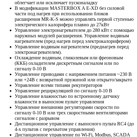
облегчает или исключает пусконаладку
В модификации MASTERBOX A E-XD без силовой
части под нагрев при использовании блоков
расширения MR-K-S можно управлять первой ступенью
электрического калорифера плавно до 27кВт
Управление электронагревателем до 280 кВт с помощью
наружных модулей расширения. Управление водяным
нагревателем (пред нагрев перед электрокалорифером)
Управление водяным нагревателем (преднагрев перед
электронагревателем).
Охлаждение водяным, гликолевым или фреоновым
(ККБ) охладителем дискретным сигналом или по
сигналу 0-10 В
Управление приводами с напряжением питания ~230 В
или +24В с возвратной пружиной или открыто/закрыто
Управление всеми типами рекуператоров
Управление рециркуляцией по сигналу 0-10 В
Управление влажностью по встроенному датчику
влажности в выносном пульте управления
Управление внешними регуляторами скорости по
сигналу 0-10 В или трех скоростными вентиляторами
сигналом с разрывом
Дистанционное управление с выносного пульта RC4 (до
4-х пультов с перехватом управления)
Дистанционное управление по Wi-Fi, Modbus, SCADA