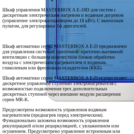
Шкаф управления MASTERBOX A E-18D для систем с
дискретным электрическим нагревом и водяным догревом
(управление электрокалорифером до 18 кВт). С выносным
пультом, для регулировки 1ф двигателей.
Шкаф автоматики серии MASTERBOX A E-D предназначен
для управления системой приточной/ приточно-вытяжной
вентиляции с большим количеством блоков обработки
воздуха с электрическим нагревателем и водяным,
гликолевым или фреоновым охладителем (ККБ).
Шкаф автоматики серии MASTERBOX A E-D осуществляет
дискретное управление ступенью электронагревателя с
возможностью подключения трех дополнительных
дискретных ступеней через внешние модули расширения
серии MR-K.
Предусмотрена возможность управления водяным
нагревателем (преднагрев перед электрическим).
Функционально заложена возможность управления
рекуперацией и/или рециркуляцией, c увлажнением или
осушением. Предусмотрено управление встроенным или