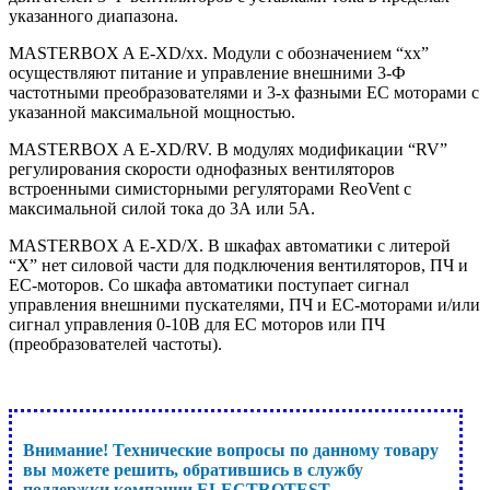
указанного диапазона.
MASTERBOX A E-XD/xx. Модули с обозначением “xx”
осуществляют питание и управление внешними 3-Ф
частотными преобразователями и 3-х фазными ЕС моторами с
указанной максимальной мощностью.
MASTERBOX A E-XD/RV. В модулях модификации “RV”
регулирования скорости однофазных вентиляторов
встроенными симисторными регуляторами ReoVent с
максимальной силой тока до 3А или 5А.
MASTERBOX A E-XD/X. В шкафах автоматики с литерой
“X” нет силовой части для подключения вентиляторов, ПЧ и
EC-моторов. Со шкафа автоматики поступает сигнал
управления внешними пускателями, ПЧ и EC-моторами и/или
сигнал управления 0-10В для ЕС моторов или ПЧ
(преобразователей частоты).
Внимание! Технические вопросы по данному товару
вы можете решить, обратившись в службу
поддержки компании ELECTROTEST