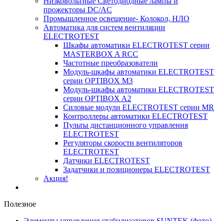
Низковольтные Светодиодные лампы и
прожекторы DC/AC
Промышленное освещение- Колокол, НЛО
Автоматика для систем вентиляции
ELECTROTEST
Шкафы автоматики ELECTROTEST серии
MASTERBOX A RCC
Частотные преобразователи
Модуль-шкафы автоматики ELECTROTEST
серии OPTIBOX M3
Модуль-шкафы автоматики ELECTROTEST
серии OPTIBOX A2
Силовые модули ELECTROTEST серии MR
Контроллеры автоматики ELECTROTEST
Пульты дистанционного управления
ELECTROTEST
Регуляторы скорости вентиляторов
ELECTROTEST
Датчики ELECTROTEST
Задатчики и позиционеры ELECTROTEST
Акция!
Полезное
Элементы управления стабилизаторов SUNTEK (фото)