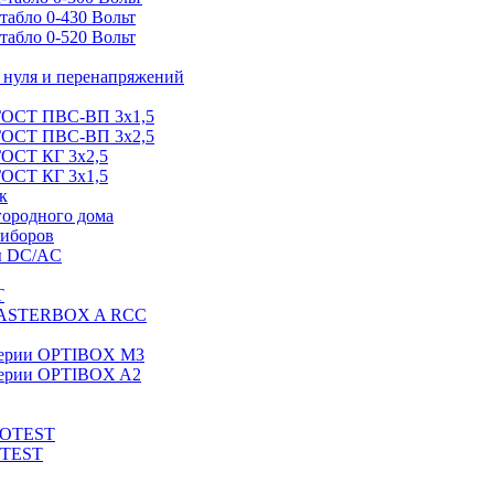
абло 0-430 Вольт
абло 0-520 Вольт
нуля и перенапряжений
 ГОСТ ПВС-ВП 3х1,5
 ГОСТ ПВС-ВП 3х2,5
ГОСТ КГ 3х2,5
ГОСТ КГ 3х1,5
к
городного дома
риборов
ы DC/AC
T
MASTERBOX A RCC
серии OPTIBOX M3
ерии OPTIBOX A2
ROTEST
OTEST