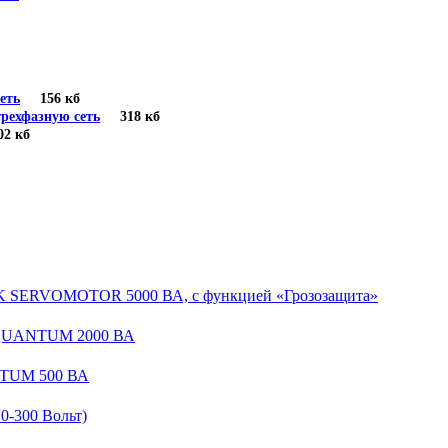
еть
156 кб
рехфазную сеть
318 кб
 кб
EK SERVOMOTOR 5000 ВА, с функцией «Грозозащита»
 QUANTUM 2000 ВА
NTUM 500 ВА
-300 Вольт)