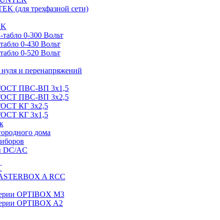
EK (для трехфазной сети)
EK
табло 0-300 Вольт
абло 0-430 Вольт
абло 0-520 Вольт
нуля и перенапряжений
 ГОСТ ПВС-ВП 3х1,5
 ГОСТ ПВС-ВП 3х2,5
ГОСТ КГ 3х2,5
ГОСТ КГ 3х1,5
к
городного дома
риборов
ы DC/AC
T
MASTERBOX A RCC
серии OPTIBOX M3
ерии OPTIBOX A2