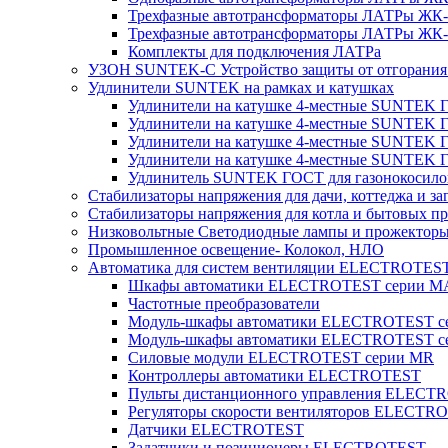
Трехфазные автотрансформаторы ЛАТРы ЖК-т
Трехфазные автотрансформаторы ЛАТРы ЖК-т
Комплекты для подключения ЛАТРа
УЗОН SUNTEK-C Устройство защиты от отгорания 
Удлинители SUNTEK на рамках и катушках
Удлинители на катушке 4-местные SUNTEK
Удлинители на катушке 4-местные SUNTEK
Удлинители на катушке 4-местные SUNTEK 
Удлинители на катушке 4-местные SUNTEK 
Удлинитель SUNTEK ГОСТ для газонокосило
Стабилизаторы напряжения для дачи, коттеджа и за
Стабилизаторы напряжения для котла и бытовых п
Низковольтные Светодиодные лампы и прожектор
Промышленное освещение- Колокол, НЛО
Автоматика для систем вентиляции ELECTROTES
Шкафы автоматики ELECTROTEST серии 
Частотные преобразователи
Модуль-шкафы автоматики ELECTROTEST 
Модуль-шкафы автоматики ELECTROTEST с
Силовые модули ELECTROTEST серии MR
Контроллеры автоматики ELECTROTEST
Пульты дистанционного управления ELECT
Регуляторы скорости вентиляторов ELECTR
Датчики ELECTROTEST
Задатчики и позиционеры ELECTROTEST