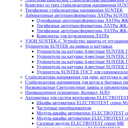
Комплект из трех стабилизаторов напряжения SUNT
Трехфазные стабилизаторы напряжения SUNTEK
Лабораторные автотрансформаторы ЛАТРы SUNT
Однофазные автотрансформаторы ЛАТРы ЖК-
Трехфазные автотрансформаторы ЛАТРы ЖК-т
Трехфазные автотрансформаторы ЛАТРы ЖК-т
Комплекты для подключения ЛАТРа
УЗОН SUNTEK-C Устройство защиты от отгорания 
Удлинители SUNTEK на рамках и катушках
Удлинители на катушке 4-местные SUNTEK
Удлинители на катушке 4-местные SUNTEK
Удлинители на катушке 4-местные SUNTEK 
Удлинители на катушке 4-местные SUNTEK 
Удлинитель SUNTEK ГОСТ для газонокосило
Стабилизаторы напряжения для дачи, коттеджа и за
Стабилизаторы напряжения для котла и бытовых п
Низковольтные Светодиодные лампы и прожектор
Промышленное освещение- Колокол, НЛО
Автоматика для систем вентиляции ELECTROTES
Шкафы автоматики ELECTROTEST серии 
Частотные преобразователи
Модуль-шкафы автоматики ELECTROTEST 
Модуль-шкафы автоматики ELECTROTEST с
Силовые модули ELECTROTEST серии MR