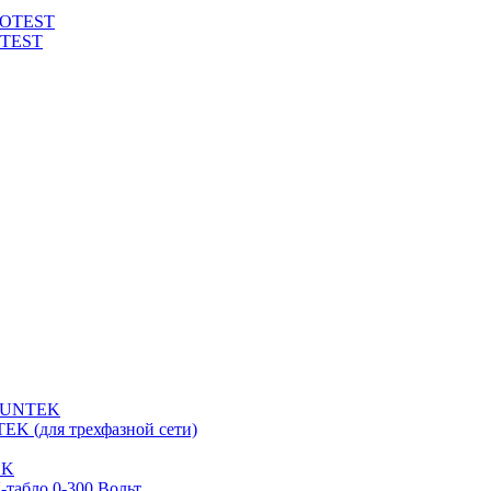
ROTEST
OTEST
 SUNTEK
EK (для трехфазной сети)
EK
табло 0-300 Вольт