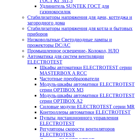
ГОСТ КГ 3х1,5
Удлинитель SUNTEK ГОСТ для
газонокосилок
Стабилизаторы напряжения для дачи, коттеджа и
загородного дома
Стабилизаторы напряжения для котла и бытовых
приборов
Низковольтные Светодиодные лампы и
прожекторы DC/AC
Промышленное освещение- Колокол, НЛО
Автоматика для систем вентиляции
ELECTROTEST
Шкафы автоматики ELECTROTEST серии
MASTERBOX A RCC
Частотные преобразователи
Модуль-шкафы автоматики ELECTROTEST
серии OPTIBOX M3
Модуль-шкафы автоматики ELECTROTEST
серии OPTIBOX A2
Силовые модули ELECTROTEST серии MR
Контроллеры автоматики ELECTROTEST
Пульты дистанционного управления
ELECTROTEST
Регуляторы скорости вентиляторов
ELECTROTEST