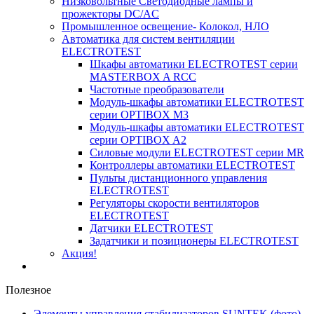
Низковольтные Светодиодные лампы и
прожекторы DC/AC
Промышленное освещение- Колокол, НЛО
Автоматика для систем вентиляции
ELECTROTEST
Шкафы автоматики ELECTROTEST серии
MASTERBOX A RCC
Частотные преобразователи
Модуль-шкафы автоматики ELECTROTEST
серии OPTIBOX M3
Модуль-шкафы автоматики ELECTROTEST
серии OPTIBOX A2
Силовые модули ELECTROTEST серии MR
Контроллеры автоматики ELECTROTEST
Пульты дистанционного управления
ELECTROTEST
Регуляторы скорости вентиляторов
ELECTROTEST
Датчики ELECTROTEST
Задатчики и позиционеры ELECTROTEST
Акция!
Полезное
Элементы управления стабилизаторов SUNTEK (фото)