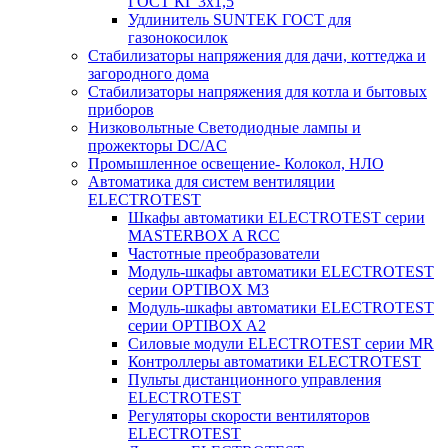
ГОСТ КГ 3х1,5
Удлинитель SUNTEK ГОСТ для
газонокосилок
Стабилизаторы напряжения для дачи, коттеджа и
загородного дома
Стабилизаторы напряжения для котла и бытовых
приборов
Низковольтные Светодиодные лампы и
прожекторы DC/AC
Промышленное освещение- Колокол, НЛО
Автоматика для систем вентиляции
ELECTROTEST
Шкафы автоматики ELECTROTEST серии
MASTERBOX A RCC
Частотные преобразователи
Модуль-шкафы автоматики ELECTROTEST
серии OPTIBOX M3
Модуль-шкафы автоматики ELECTROTEST
серии OPTIBOX A2
Силовые модули ELECTROTEST серии MR
Контроллеры автоматики ELECTROTEST
Пульты дистанционного управления
ELECTROTEST
Регуляторы скорости вентиляторов
ELECTROTEST