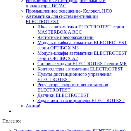
Низковольтные Светодиодные лампы и
прожекторы DC/AC
Промышленное освещение- Колокол, НЛО
Автоматика для систем вентиляции
ELECTROTEST
Шкафы автоматики ELECTROTEST серии
MASTERBOX A RCC
Частотные преобразователи
Модуль-шкафы автоматики ELECTROTEST
серии OPTIBOX M3
Модуль-шкафы автоматики ELECTROTEST
серии OPTIBOX A2
Силовые модули ELECTROTEST серии MR
Контроллеры автоматики ELECTROTEST
Пульты дистанционного управления
ELECTROTEST
Регуляторы скорости вентиляторов
ELECTROTEST
Датчики ELECTROTEST
Задатчики и позиционеры ELECTROTEST
Акция!
Полезное
Элементы управления стабилизаторов SUNTEK (фото)