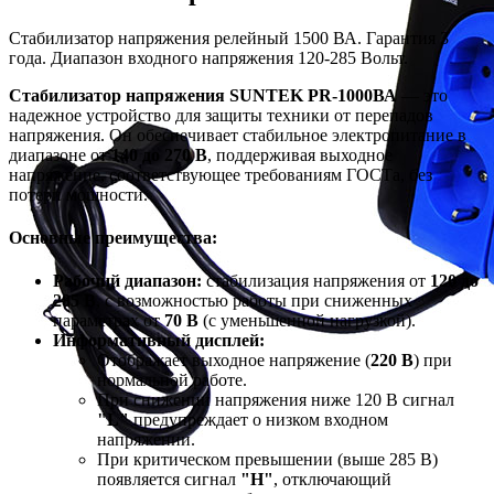
Стабилизатор напряжения релейный 1500 ВА. Гарантия 3
года. Диапазон входного напряжения 120-285 Вольт.
Стабилизатор напряжения SUNTEK PR-1000ВА
— это
надежное устройство для защиты техники от перепадов
напряжения. Он обеспечивает стабильное электропитание в
диапазоне от
140 до 270 В
, поддерживая выходное
напряжение, соответствующее требованиям ГОСТа, без
потери мощности.
Основные преимущества:
Рабочий диапазон:
стабилизация напряжения от
120 до
285 В
, с возможностью работы при сниженных
параметрах от
70 В
(с уменьшенной нагрузкой).
Информативный дисплей:
Отображает выходное напряжение (
220 В
) при
нормальной работе.
При снижении напряжения ниже 120 В сигнал
"L"
предупреждает о низком входном
напряжении.
При критическом превышении (выше 285 В)
появляется сигнал
"H"
, отключающий