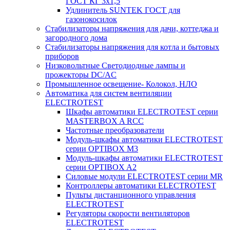
ГОСТ КГ 3х1,5
Удлинитель SUNTEK ГОСТ для
газонокосилок
Стабилизаторы напряжения для дачи, коттеджа и
загородного дома
Стабилизаторы напряжения для котла и бытовых
приборов
Низковольтные Светодиодные лампы и
прожекторы DC/AC
Промышленное освещение- Колокол, НЛО
Автоматика для систем вентиляции
ELECTROTEST
Шкафы автоматики ELECTROTEST серии
MASTERBOX A RCC
Частотные преобразователи
Модуль-шкафы автоматики ELECTROTEST
серии OPTIBOX M3
Модуль-шкафы автоматики ELECTROTEST
серии OPTIBOX A2
Силовые модули ELECTROTEST серии MR
Контроллеры автоматики ELECTROTEST
Пульты дистанционного управления
ELECTROTEST
Регуляторы скорости вентиляторов
ELECTROTEST