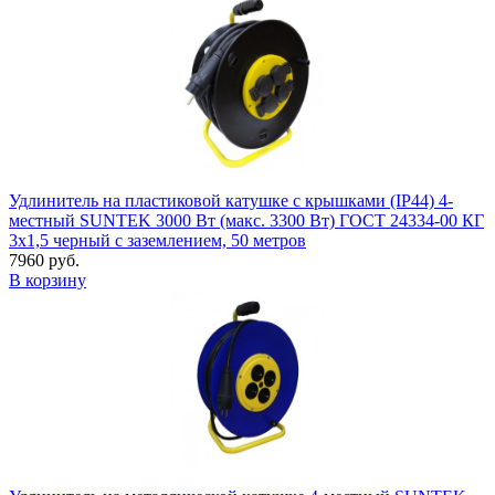
Удлинитель на пластиковой катушке с крышками (IP44) 4-
местный SUNTEK 3000 Вт (макс. 3300 Вт) ГОСТ 24334-00 КГ
3х1,5 черный с заземлением, 50 метров
7960 руб.
В корзину