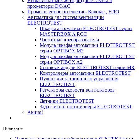
Низковольтные Светодиодные лампы и
прожекторы DC/AC
Промышленное освещение- Колокол, НЛО
Автоматика для систем вентиляции
ELECTROTEST
Шкафы автоматики ELECTROTEST серии
MASTERBOX A RCC
Частотные преобразователи
Модуль-шкафы автоматики ELECTROTEST
серии OPTIBOX M3
Модуль-шкафы автоматики ELECTROTEST
серии OPTIBOX A2
Силовые модули ELECTROTEST серии MR
Контроллеры автоматики ELECTROTEST
Пульты дистанционного управления
ELECTROTEST
Регуляторы скорости вентиляторов
ELECTROTEST
Датчики ELECTROTEST
Задатчики и позиционеры ELECTROTEST
Акция!
Полезное
Элементы управления стабилизаторов SUNTEK (фото)