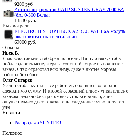
9200 руб.
Автотрансформатор ЛАТР SUNTEK GRAY 2000 ВА
(8А, 0-300 Вольт)
13830 руб.
Вы смотрели
ELECTROTEST OPTIBOX A2 RCC W/1-1.6A модуль-
шкаф автоматики вентиляции
69000 руб.
Отзывы
Ирек В.
Я морозостойкий стаб брал по осени. Пишу отзыв, чтобы
поблагодарить менеджера за совет и быстрое выполнение
заказа. Стаб отработал всю зиму, даже в лютые морозы
работал без сбоев.
Олег Сигарев
Узон и стабы купил - все работает, обошлись во вполне
адекватную сумму. И второй серьезный плюс - управились с
заказом реально быстро, около суток все заняло, а по
ощущениям-то днем заказал и на следующее утро получил
уже.
Новости
Распродажа SUNTEK!
Полезное