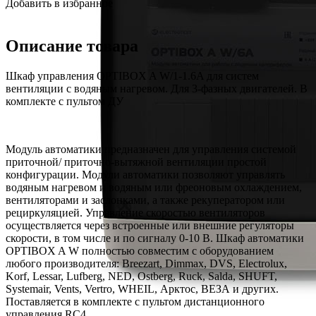
Добавить в избранное
Описание товара
Шкаф управления OPTIBOX A W/1-1.6A для систем
вентиляции с водяным нагревом. Для 3-фазных двигателей. В
комплекте с пультом ДУ
Модуль автоматики предназначен для управления системой
приточной/ приточно-вытяжной вентиляции простой
конфигурации. Модули автоматики позволяют управлять
водяным нагревом и водяным или фреоновым охлаждением,
вентиляторами и заслонками, а также рекуператором или
рециркуляцией. Управление скоростью вентиляторов
осуществляется через встроенные или внешние регуляторы
скорости, в том числе и по сигналу 0-10 В. Шкаф автоматики
OPTIBOX A W полностью совместим с оборудованием
любого производителя: Breezart, Dimmax, DVS, Electrolux,
Korf, Lessar, Lufberg, NED, Ostberg, Ruck, Salda, SHUFT,
Systemair, Vents, Vertro, WHEIL, Арктос, ВЕЗА и других.
Поставляется в комплекте с пультом дистанционного
управления RC4