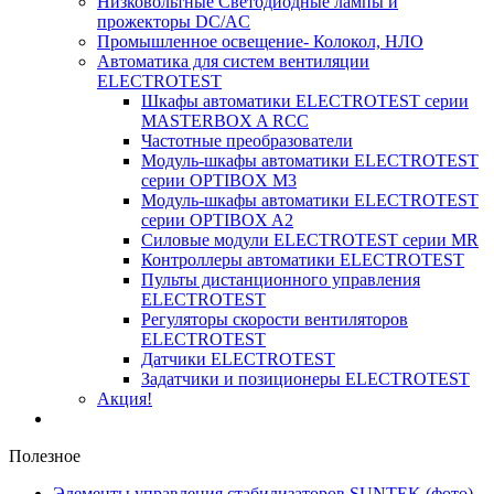
Низковольтные Светодиодные лампы и
прожекторы DC/AC
Промышленное освещение- Колокол, НЛО
Автоматика для систем вентиляции
ELECTROTEST
Шкафы автоматики ELECTROTEST серии
MASTERBOX A RCC
Частотные преобразователи
Модуль-шкафы автоматики ELECTROTEST
серии OPTIBOX M3
Модуль-шкафы автоматики ELECTROTEST
серии OPTIBOX A2
Силовые модули ELECTROTEST серии MR
Контроллеры автоматики ELECTROTEST
Пульты дистанционного управления
ELECTROTEST
Регуляторы скорости вентиляторов
ELECTROTEST
Датчики ELECTROTEST
Задатчики и позиционеры ELECTROTEST
Акция!
Полезное
Элементы управления стабилизаторов SUNTEK (фото)