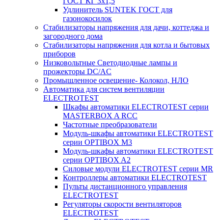
ГОСТ КГ 3х1,5
Удлинитель SUNTEK ГОСТ для
газонокосилок
Стабилизаторы напряжения для дачи, коттеджа и
загородного дома
Стабилизаторы напряжения для котла и бытовых
приборов
Низковольтные Светодиодные лампы и
прожекторы DC/AC
Промышленное освещение- Колокол, НЛО
Автоматика для систем вентиляции
ELECTROTEST
Шкафы автоматики ELECTROTEST серии
MASTERBOX A RCC
Частотные преобразователи
Модуль-шкафы автоматики ELECTROTEST
серии OPTIBOX M3
Модуль-шкафы автоматики ELECTROTEST
серии OPTIBOX A2
Силовые модули ELECTROTEST серии MR
Контроллеры автоматики ELECTROTEST
Пульты дистанционного управления
ELECTROTEST
Регуляторы скорости вентиляторов
ELECTROTEST