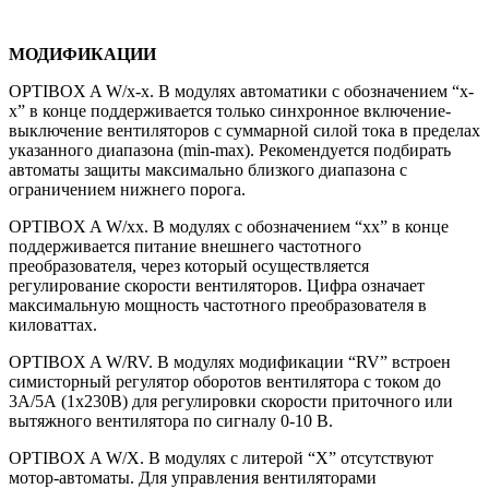
МОДИФИКАЦИИ
OPTIBOX A W/x-x. В модулях автоматики с обозначением “x-
x” в конце поддерживается только синхронное включение-
выключение вентиляторов с суммарной силой тока в пределах
указанного диапазона (min-max). Рекомендуется подбирать
автоматы защиты максимально близкого диапазона с
ограничением нижнего порога.
OPTIBOX A W/xx. В модулях с обозначением “xx” в конце
поддерживается питание внешнего частотного
преобразователя, через который осуществляется
регулирование скорости вентиляторов. Цифра означает
максимальную мощность частотного преобразователя в
киловаттах.
OPTIBOX A W/RV. В модулях модификации “RV” встроен
симисторный регулятор оборотов вентилятора с током до
3А/5А (1х230В) для регулировки скорости приточного или
вытяжного вентилятора по сигналу 0-10 В.
OPTIBOX A W/X. В модулях с литерой “X” отсутствуют
мотор-автоматы. Для управления вентиляторами