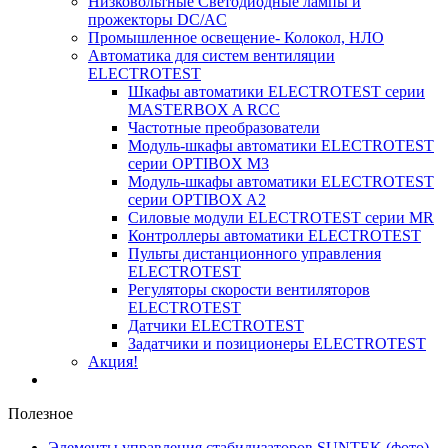
Низковольтные Светодиодные лампы и
прожекторы DC/AC
Промышленное освещение- Колокол, НЛО
Автоматика для систем вентиляции
ELECTROTEST
Шкафы автоматики ELECTROTEST серии
MASTERBOX A RCC
Частотные преобразователи
Модуль-шкафы автоматики ELECTROTEST
серии OPTIBOX M3
Модуль-шкафы автоматики ELECTROTEST
серии OPTIBOX A2
Силовые модули ELECTROTEST серии MR
Контроллеры автоматики ELECTROTEST
Пульты дистанционного управления
ELECTROTEST
Регуляторы скорости вентиляторов
ELECTROTEST
Датчики ELECTROTEST
Задатчики и позиционеры ELECTROTEST
Акция!
Полезное
Элементы управления стабилизаторов SUNTEK (фото)