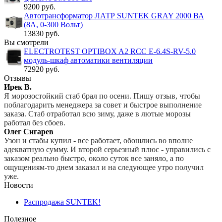
9200 руб.
Автотрансформатор ЛАТР SUNTEK GRAY 2000 ВА
(8А, 0-300 Вольт)
13830 руб.
Вы смотрели
ELECTROTEST OPTIBOX A2 RCC E-6.4S-RV-5.0
модуль-шкаф автоматики вентиляции
72920 руб.
Отзывы
Ирек В.
Я морозостойкий стаб брал по осени. Пишу отзыв, чтобы
поблагодарить менеджера за совет и быстрое выполнение
заказа. Стаб отработал всю зиму, даже в лютые морозы
работал без сбоев.
Олег Сигарев
Узон и стабы купил - все работает, обошлись во вполне
адекватную сумму. И второй серьезный плюс - управились с
заказом реально быстро, около суток все заняло, а по
ощущениям-то днем заказал и на следующее утро получил
уже.
Новости
Распродажа SUNTEK!
Полезное