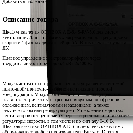
Добавить в избранное
Описание товара
Шкаф управления OPTIBOX A E-6.4S-RV-5.0 для систем
вентиляции. Для 1 и 2 фазных нагревателей, для регулировки
скорости 1 фазных двигателей до 5А. В комплекте с пультом
ДУ.
Плавное управление электрокалорифером через
твердотельное оптореле до 6,4 кВт 2х400 В.
Модуль автоматики предназначен для управления системой
приточной/ приточно-вытяжной вентиляции простой
конфигурации. Модули автоматики позволяют управлять
плавно электрическим нагревом и водяным или фреоновым
охлаждением, вентиляторами и заслонками, а также
рекуператором или рециркуляцией. Управление скоростью
вентиляторов осуществляется через встроенные или внешние
регуляторы скорости, в том числе и по сигналу 0-10 В.
Шкаф автоматики OPTIBOX A E-S полностью совместим с
оборудованием любого производителя: Breezart, Dimmax,