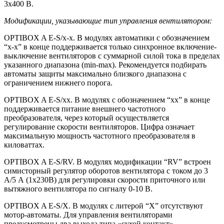
3х400 В.
Модификации, указывающие тип управления вентилятором:
OPTIBOX A E-S/x-x. В модулях автоматики с обозначением
“x-x” в конце поддерживается только синхронное включение-
выключение вентиляторов с суммарной силой тока в пределах
указанного диапазона (min-max). Рекомендуется подбирать
автоматы защиты максимально близкого диапазона с
ограничением нижнего порога.
OPTIBOX A E-S/xx. В модулях с обозначением “xx” в конце
поддерживается питание внешнего частотного
преобразователя, через который осуществляется
регулирование скорости вентиляторов. Цифра означает
максимальную мощность частотного преобразователя в
киловаттах.
OPTIBOX A E-S/RV. В модулях модификации “RV” встроен
симисторный регулятор оборотов вентилятора с током до 3
А/5 А (1х230В) для регулировки скорости приточного или
вытяжного вентилятора по сигналу 0-10 В.
OPTIBOX A E-S/X. В модулях с литерой “X” отсутствуют
мотор-автоматы. Для управления вентиляторами
предусмотрены два выхода типа «сухой контакт»,