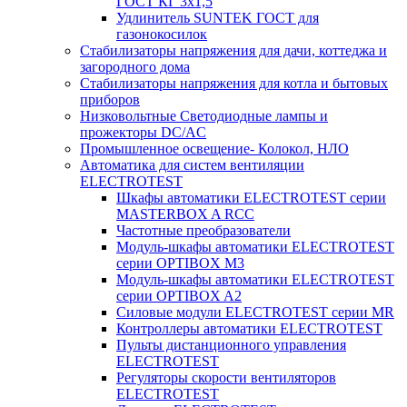
ГОСТ КГ 3х1,5
Удлинитель SUNTEK ГОСТ для
газонокосилок
Стабилизаторы напряжения для дачи, коттеджа и
загородного дома
Стабилизаторы напряжения для котла и бытовых
приборов
Низковольтные Светодиодные лампы и
прожекторы DC/AC
Промышленное освещение- Колокол, НЛО
Автоматика для систем вентиляции
ELECTROTEST
Шкафы автоматики ELECTROTEST серии
MASTERBOX A RCC
Частотные преобразователи
Модуль-шкафы автоматики ELECTROTEST
серии OPTIBOX M3
Модуль-шкафы автоматики ELECTROTEST
серии OPTIBOX A2
Силовые модули ELECTROTEST серии MR
Контроллеры автоматики ELECTROTEST
Пульты дистанционного управления
ELECTROTEST
Регуляторы скорости вентиляторов
ELECTROTEST