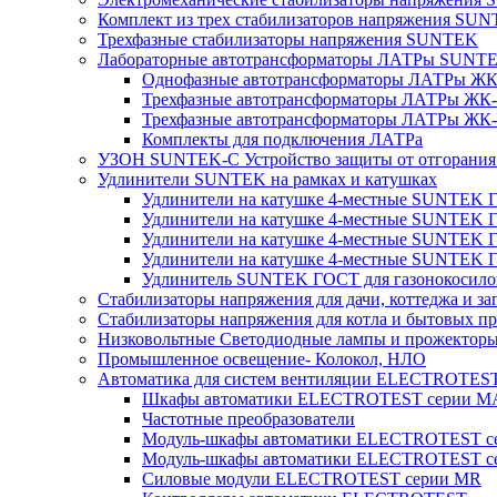
Комплект из трех стабилизаторов напряжения SUNT
Трехфазные стабилизаторы напряжения SUNTEK
Лабораторные автотрансформаторы ЛАТРы SUNT
Однофазные автотрансформаторы ЛАТРы ЖК-
Трехфазные автотрансформаторы ЛАТРы ЖК-т
Трехфазные автотрансформаторы ЛАТРы ЖК-т
Комплекты для подключения ЛАТРа
УЗОН SUNTEK-C Устройство защиты от отгорания 
Удлинители SUNTEK на рамках и катушках
Удлинители на катушке 4-местные SUNTEK
Удлинители на катушке 4-местные SUNTEK
Удлинители на катушке 4-местные SUNTEK 
Удлинители на катушке 4-местные SUNTEK 
Удлинитель SUNTEK ГОСТ для газонокосило
Стабилизаторы напряжения для дачи, коттеджа и за
Стабилизаторы напряжения для котла и бытовых п
Низковольтные Светодиодные лампы и прожектор
Промышленное освещение- Колокол, НЛО
Автоматика для систем вентиляции ELECTROTES
Шкафы автоматики ELECTROTEST серии 
Частотные преобразователи
Модуль-шкафы автоматики ELECTROTEST 
Модуль-шкафы автоматики ELECTROTEST с
Силовые модули ELECTROTEST серии MR