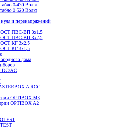
абло 0-430 Вольт
абло 0-520 Вольт
нуля и перенапряжений
 ГОСТ ПВС-ВП 3х1,5
 ГОСТ ПВС-ВП 3х2,5
ГОСТ КГ 3х2,5
ГОСТ КГ 3х1,5
к
городного дома
риборов
ы DC/AC
T
MASTERBOX A RCC
серии OPTIBOX M3
ерии OPTIBOX A2
ROTEST
OTEST