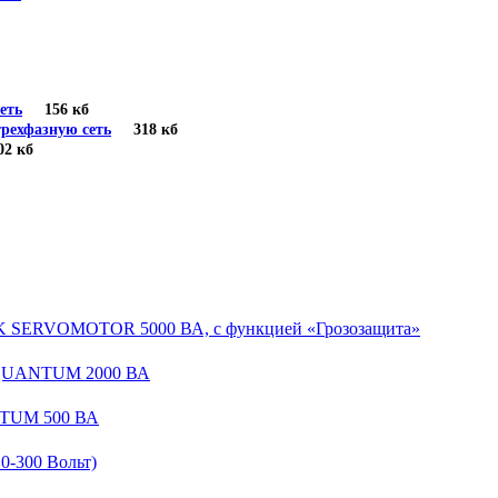
еть
156 кб
рехфазную сеть
318 кб
 кб
EK SERVOMOTOR 5000 ВА, с функцией «Грозозащита»
 QUANTUM 2000 ВА
NTUM 500 ВА
-300 Вольт)