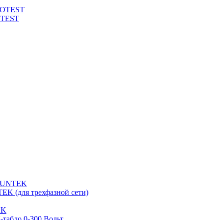
ROTEST
OTEST
 SUNTEK
EK (для трехфазной сети)
EK
табло 0-300 Вольт