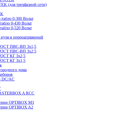
EK (для трехфазной сети)
EK
табло 0-300 Вольт
абло 0-430 Вольт
абло 0-520 Вольт
нуля и перенапряжений
 ГОСТ ПВС-ВП 3х1,5
 ГОСТ ПВС-ВП 3х2,5
ГОСТ КГ 3х2,5
ГОСТ КГ 3х1,5
к
городного дома
риборов
ы DC/AC
T
MASTERBOX A RCC
серии OPTIBOX M3
ерии OPTIBOX A2