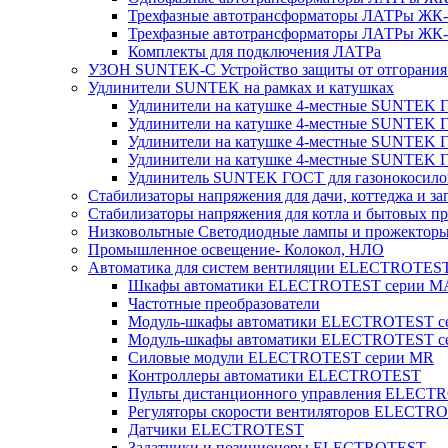
Трехфазные автотрансформаторы ЛАТРы ЖК-т
Трехфазные автотрансформаторы ЛАТРы ЖК-т
Комплекты для подключения ЛАТРа
УЗОН SUNTEK-C Устройство защиты от отгорания 
Удлинители SUNTEK на рамках и катушках
Удлинители на катушке 4-местные SUNTEK
Удлинители на катушке 4-местные SUNTEK
Удлинители на катушке 4-местные SUNTEK 
Удлинители на катушке 4-местные SUNTEK 
Удлинитель SUNTEK ГОСТ для газонокосило
Стабилизаторы напряжения для дачи, коттеджа и за
Стабилизаторы напряжения для котла и бытовых п
Низковольтные Светодиодные лампы и прожектор
Промышленное освещение- Колокол, НЛО
Автоматика для систем вентиляции ELECTROTES
Шкафы автоматики ELECTROTEST серии 
Частотные преобразователи
Модуль-шкафы автоматики ELECTROTEST 
Модуль-шкафы автоматики ELECTROTEST с
Силовые модули ELECTROTEST серии MR
Контроллеры автоматики ELECTROTEST
Пульты дистанционного управления ELECT
Регуляторы скорости вентиляторов ELECTR
Датчики ELECTROTEST
Задатчики и позиционеры ELECTROTEST